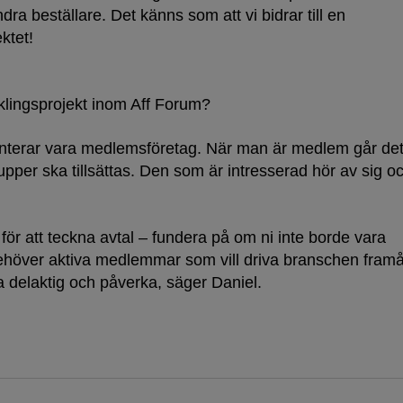
ra beställare. Det känns som att vi bidrar till en
ktet!
cklingsprojekt inom Aff Forum?
enterar vara medlemsföretag. När man är medlem går de
rupper ska tillsättas. Den som är intresserad hör av sig o
ör att teckna avtal – fundera på om ni inte borde vara
höver aktiva medlemmar som vill driva branschen framå
ra delaktig och påverka, säger Daniel.