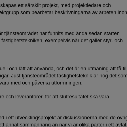
skapas ett särskilt projekt, med projektledare och
ojektgrupp som bearbetar beskrivningarna av arbeten ino
här tjänsteområdet har funnits med ända sedan starten
fastighetstekniken, exempelvis när det gäller styr- och
ell och lätt att använda, och det är en utmaning att få til
ar. Just tjänsteområdet fastighetsteknik är nog det so
få vara med och påverka utformningen.
e och leverantörer, för att slutresultatet ska vara
ed i ett utvecklingsprojekt är diskussionerna med de övri
ett annat sammanhang än när vi är olika parter i ett avtal