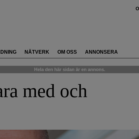
O
LDNING
NÄTVERK
OM OSS
ANNONSERA
Hela den här sidan är en annons.
ara med och