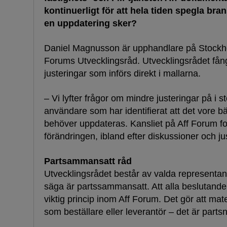
kontinuerligt för att hela tiden spegla bra
en uppdatering sker?
Daniel Magnusson är upphandlare på Stockhol
Forums Utvecklingsråd. Utvecklingsrådet få
justeringar som införs direkt i mallarna.
– Vi lyfter frågor om mindre justeringar på i s
användare som har identifierat att det vore b
behöver uppdateras. Kansliet på Aff Forum fo
förändringen, ibland efter diskussioner och ju
Partsammansatt råd
Utvecklingsrådet består av valda representante
säga är partssammansatt. Att alla beslutand
viktig princip inom Aff Forum. Det gör att mat
som beställare eller leverantör – det är partsn