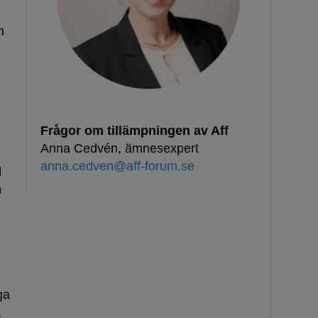
m
Frågor om tillämpningen av Aff
Anna Cedvén, ämnesexpert
anna.cedven@aff-forum.se
l
m
ga
,