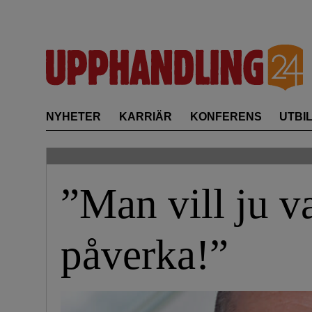
Skip
to
content
NYHETER
KARRIÄR
KONFERENS
UTBI
”Man vill ju v
påverka!”