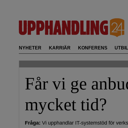
Skip
to
content
NYHETER
KARRIÄR
KONFERENS
UTBI
Får vi ge anbu
mycket tid?
Fråga:
Vi upphandlar IT-systemstöd för verk