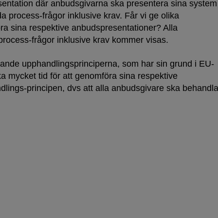
esentation där anbudsgivarna ska presentera sina system
a process-frågor inklusive krav. Får vi ge olika
öra sina respektive anbudspresentationer? Alla
a process-frågor inklusive krav kommer visas.
ggande upphandlingsprinciperna, som har sin grund i EU-
ka mycket tid för att genomföra sina respektive
ndlings-principen, dvs att alla anbudsgivare ska behandl