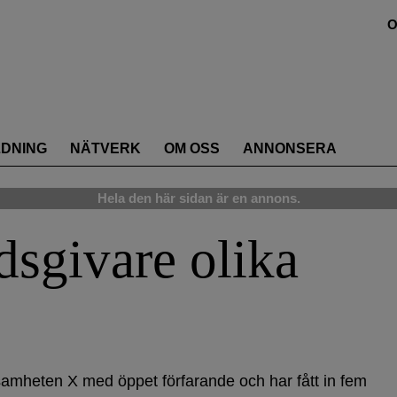
O
LDNING
NÄTVERK
OM OSS
ANNONSERA
Hela den här sidan är en annons.
dsgivare olika
samheten X med öppet förfarande och har fått in fem