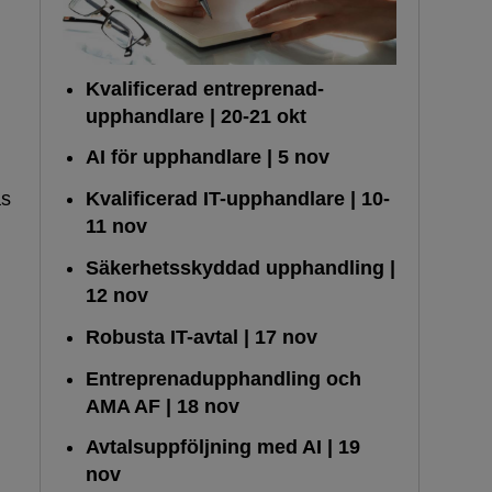
Kvalificerad entreprenad­
upphandlare
| 20-21 okt
AI för upphandlare
| 5 nov
Kvalificerad IT-upphandlare
| 10-
as
11 nov
Säkerhetsskyddad upphandling
|
12 nov
Robusta IT-avtal
| 17 nov
Entreprenadupphandling och
AMA AF
| 18 nov
Avtalsuppföljning med AI
| 19
nov