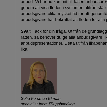
anbud. Vi har nu kommit till fasen anbudspr
genom att visa flöden i systemen utifrån ställd
anbudsgivare olika mycket tid för att genomf
anbudsgivare har bekräftat att flöden för all
Svar:
Tack för din fråga. Utifrån de grundlä
rätten, så behöver du ge alla anbudsgivare li
anbudspresentationer. Detta utifrån likabeha
lika.
Sofia Forsman Ekman,
specialist inom IT-upphandling