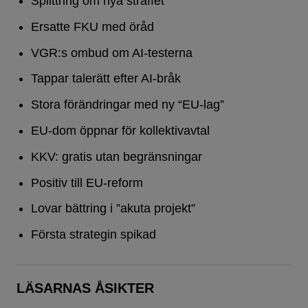
Splittring om nya straffet
Ersatte FKU med öråd
VGR:s ombud om AI-testerna
Tappar talerätt efter AI-bråk
Stora förändringar med ny “EU-lag”
EU-dom öppnar för kollektivavtal
KKV: gratis utan begränsningar
Positiv till EU-reform
Lovar bättring i ”akuta projekt”
Första strategin spikad
LÄSARNAS ÅSIKTER