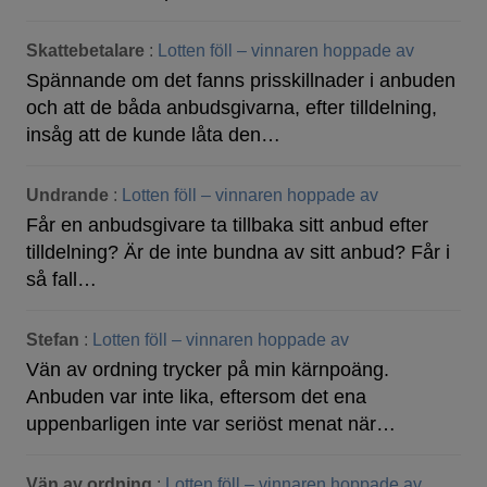
Skattebetalare
:
Lotten föll – vinnaren hoppade av
Spännande om det fanns prisskillnader i anbuden
och att de båda anbudsgivarna, efter tilldelning,
insåg att de kunde låta den…
Undrande
:
Lotten föll – vinnaren hoppade av
Får en anbudsgivare ta tillbaka sitt anbud efter
tilldelning? Är de inte bundna av sitt anbud? Får i
så fall…
Stefan
:
Lotten föll – vinnaren hoppade av
Vän av ordning trycker på min kärnpoäng.
Anbuden var inte lika, eftersom det ena
uppenbarligen inte var seriöst menat när…
Vän av ordning
:
Lotten föll – vinnaren hoppade av