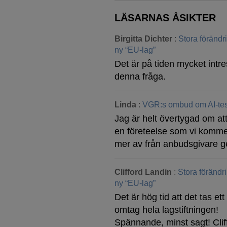
LÄSARNAS ÅSIKTER
Birgitta Dichter
:
Stora föränd
ny “EU-lag”
Det är på tiden mycket intre
denna fråga.
Linda
:
VGR:s ombud om AI-tes
Jag är helt övertygad om att
en företeelse som vi komme
mer av från anbudsgivare g
Clifford Landin
:
Stora förändr
ny “EU-lag”
Det är hög tid att det tas ett 
omtag hela lagstiftningen!
Spännande, minst sagt! Clif