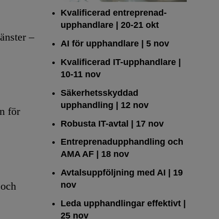
Kvalificerad entreprenad­
upphandlare
| 20-21 okt
änster –
AI för upphandlare
| 5 nov
Kvalificerad IT-upphandlare
|
10-11 nov
Säkerhetsskyddad
upphandling
| 12 nov
n för
Robusta IT-avtal
| 17 nov
Entreprenadupphandling och
AMA AF
| 18 nov
Avtalsuppföljning med AI
| 19
nov
 och
Leda upphandlingar effektivt
|
25 nov