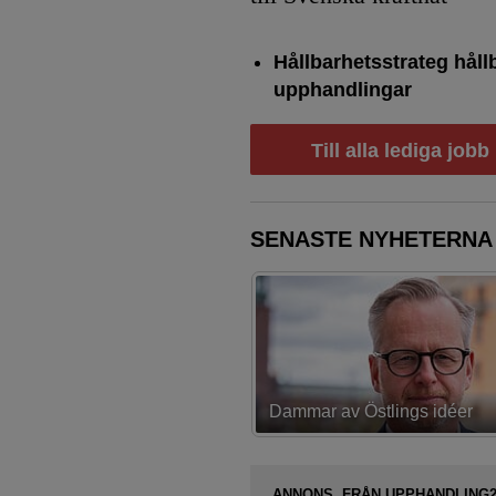
Hållbarhetsstrateg håll
upphandlingar
Till alla lediga jobb
SENASTE NYHETERNA
Dammar av Östlings idéer
ANNONS FRÅN UPPHANDLING2