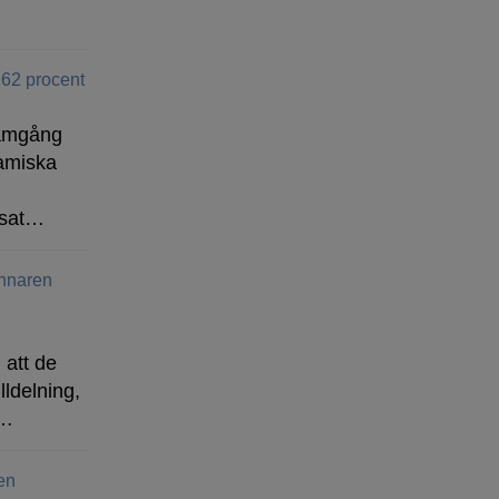
 62 procent
ramgång
amiska
isat…
vinnaren
 att de
lldelning,
n…
ren