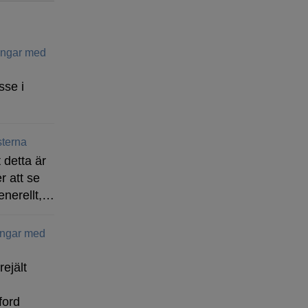
ringar med
sse i
terna
 detta är
r att se
enerellt,…
ingar med
rejält
ford