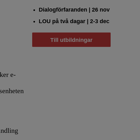
Dialogförfaranden
| 26 nov
LOU på två dagar
| 2-3 dec
Till utbildningar
er e-
senheten
andling