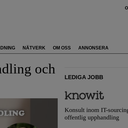
O
LDNING
NÄTVERK
OM OSS
ANNONSERA
dling och
LEDIGA JOBB
Konsult inom IT-sourcin
offentlig upphandling