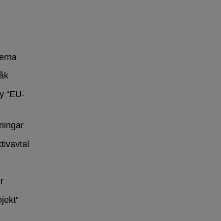
erna
råk
y “EU-
ningar
tivavtal
r
ojekt”