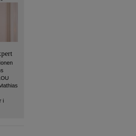
pert
ionen
ns
 LOU
Mathias
 i