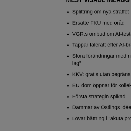
MEST VISADE INLÄGG
Splittring om nya straffet
Ersatte FKU med öråd
VGR:s ombud om AI-test
Tappar talerätt efter AI-b
Stora förändringar med n
lag”
KKV: gratis utan begräns
EU-dom öppnar för kollek
Första strategin spikad
Dammar av Östlings idée
Lovar bättring i ”akuta pr