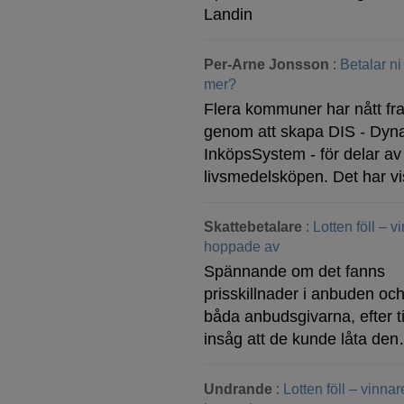
Landin
Per-Arne Jonsson
:
Betalar ni
mer?
Flera kommuner har nått f
genom att skapa DIS - Dyn
InköpsSystem - för delar av
livsmedelsköpen. Det har v
Skattebetalare
:
Lotten föll – 
hoppade av
Spännande om det fanns
prisskillnader i anbuden och
båda anbudsgivarna, efter ti
insåg att de kunde låta de
Undrande
:
Lotten föll – vinna