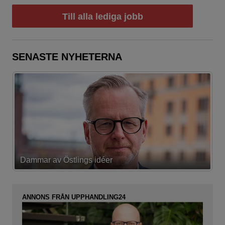
Till alla lediga jobb
SENASTE NYHETERNA
Dammar av Östlings idéer
F
ANNONS FRÅN UPPHANDLING24