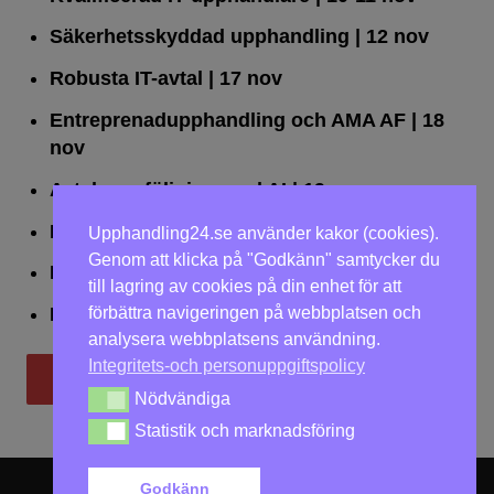
Säkerhetsskyddad upphandling
| 12 nov
Robusta IT-avtal
| 17 nov
Entreprenadupphandling och AMA AF
| 18
nov
Avtalsuppföljning med AI
| 19 nov
Leda upphandlingar effektivt
| 25 nov
Upphandling24.se använder kakor (cookies).
Genom att klicka på "Godkänn" samtycker du
Dialogförfaranden
| 26 nov
till lagring av cookies på din enhet för att
förbättra navigeringen på webbplatsen och
LOU på två dagar
| 2-3 dec
analysera webbplatsens användning.
Integritets-och personuppgiftspolicy
Till utbildningar
Nödvändiga
Nödvändiga
Statistik och marknadsföring
Statistik och marknadsföring
Godkänn