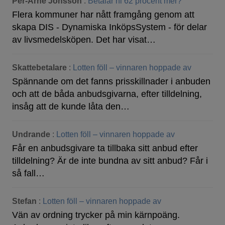
Per-Arne Jonsson
:
Betalar ni 62 procent mer?
Flera kommuner har nått framgång genom att
skapa DIS - Dynamiska InköpsSystem - för delar
av livsmedelsköpen. Det har visat…
Skattebetalare
:
Lotten föll – vinnaren hoppade av
Spännande om det fanns prisskillnader i anbuden
och att de båda anbudsgivarna, efter tilldelning,
insåg att de kunde låta den…
Undrande
:
Lotten föll – vinnaren hoppade av
Får en anbudsgivare ta tillbaka sitt anbud efter
tilldelning? Är de inte bundna av sitt anbud? Får i
så fall…
Stefan
:
Lotten föll – vinnaren hoppade av
Vän av ordning trycker på min kärnpoäng.