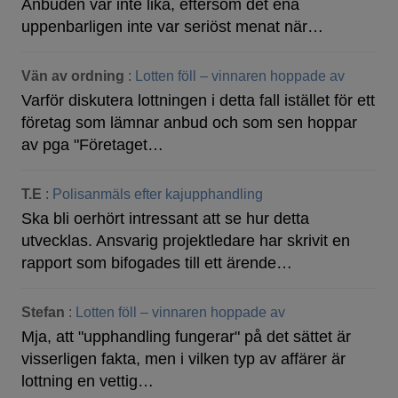
Anbuden var inte lika, eftersom det ena
uppenbarligen inte var seriöst menat när…
Vän av ordning
:
Lotten föll – vinnaren hoppade av
Varför diskutera lottningen i detta fall istället för ett
företag som lämnar anbud och som sen hoppar
av pga "Företaget…
T.E
:
Polisanmäls efter kajupphandling
Ska bli oerhört intressant att se hur detta
utvecklas. Ansvarig projektledare har skrivit en
rapport som bifogades till ett ärende…
Stefan
:
Lotten föll – vinnaren hoppade av
Mja, att "upphandling fungerar" på det sättet är
visserligen fakta, men i vilken typ av affärer är
lottning en vettig…