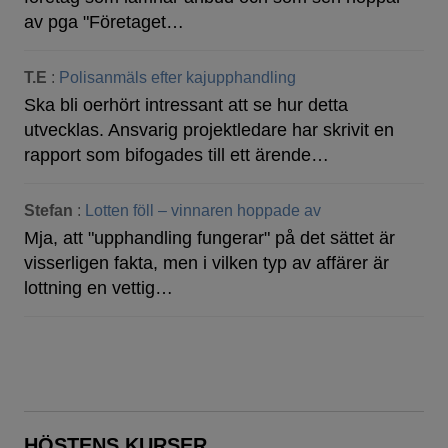
av pga "Företaget…
T.E
:
Polisanmäls efter kajupphandling
Ska bli oerhört intressant att se hur detta
utvecklas. Ansvarig projektledare har skrivit en
rapport som bifogades till ett ärende…
Stefan
:
Lotten föll – vinnaren hoppade av
Mja, att "upphandling fungerar" på det sättet är
visserligen fakta, men i vilken typ av affärer är
lottning en vettig…
HÖSTENS KURSER