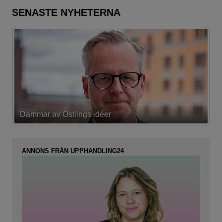
SENASTE NYHETERNA
Dammar av Östlings idéer
F
ANNONS FRÅN UPPHANDLING24