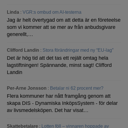
Linda
:
VGR:s ombud om AI-testerna
Jag är helt övertygad om att detta är en företeelse
som vi kommer att se mer av från anbudsgivare
generellt,…
Clifford Landin
:
Stora förändringar med ny “EU-lag”
Det är hög tid att det tas ett rejält omtag hela
lagstiftningen! Spännande, minst sagt! Clifford
Landin
Per-Arne Jonsson
:
Betalar ni 62 procent mer?
Flera kommuner har nått framgång genom att
skapa DIS - Dynamiska InköpsSystem - för delar
av livsmedelsköpen. Det har visat…
Skattebetalare
:
Lotten föll – vinnaren hoppade av