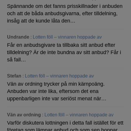
Spännande om det fanns prisskillnader i anbuden
och att de båda anbudsgivarna, efter tilldelning,
insåg att de kunde låta den…
Undrande
:
Lotten föll – vinnaren hoppade av
Får en anbudsgivare ta tillbaka sitt anbud efter
tilldelning? Är de inte bundna av sitt anbud? Får i
så fall…
Stefan
:
Lotten föll – vinnaren hoppade av
Vän av ordning trycker på min kärnpoäng.
Anbuden var inte lika, eftersom det ena
uppenbarligen inte var seriöst menat när…
Vän av ordning
:
Lotten föll – vinnaren hoppade av
Varför diskutera lottningen i detta fall istället för ett
företag som lämnar anbud och som sen hoppar