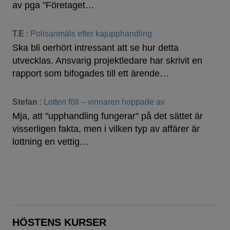
av pga "Företaget…
T.E
:
Polisanmäls efter kajupphandling
Ska bli oerhört intressant att se hur detta
utvecklas. Ansvarig projektledare har skrivit en
rapport som bifogades till ett ärende…
Stefan
:
Lotten föll – vinnaren hoppade av
Mja, att "upphandling fungerar" på det sättet är
visserligen fakta, men i vilken typ av affärer är
lottning en vettig…
HÖSTENS KURSER