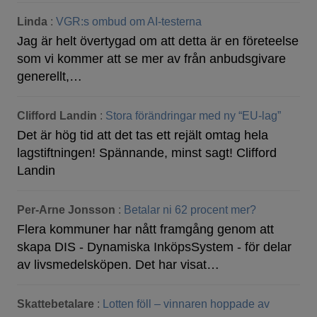
Linda
:
VGR:s ombud om AI-testerna
Jag är helt övertygad om att detta är en företeelse
som vi kommer att se mer av från anbudsgivare
generellt,…
Clifford Landin
:
Stora förändringar med ny “EU-lag”
Det är hög tid att det tas ett rejält omtag hela
lagstiftningen! Spännande, minst sagt! Clifford
Landin
Per-Arne Jonsson
:
Betalar ni 62 procent mer?
Flera kommuner har nått framgång genom att
skapa DIS - Dynamiska InköpsSystem - för delar
av livsmedelsköpen. Det har visat…
Skattebetalare
:
Lotten föll – vinnaren hoppade av