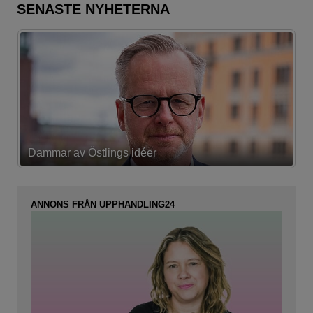
SENASTE NYHETERNA
Dammar av Östlings idéer
F
ANNONS FRÅN UPPHANDLING24