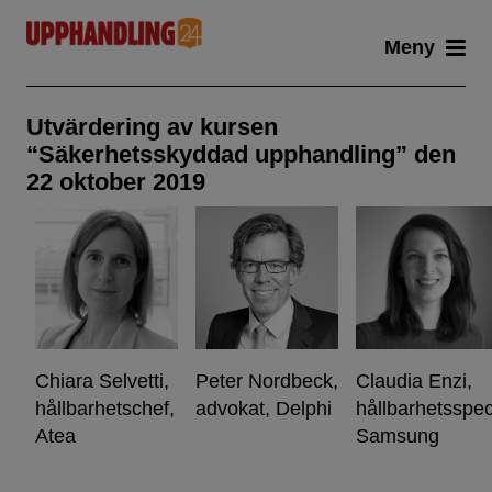
Skip
Meny
to
content
Utvärdering av kursen
“Säkerhetsskyddad upphandling” den
22 oktober 2019
Chiara Selvetti,
Peter Nordbeck,
Claudia Enzi,
hållbarhetschef,
advokat, Delphi
hållbarhetsspeci
Atea
Samsung