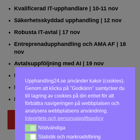
Kvalificerad IT-upphandlare
| 10-11 nov
Säkerhetsskyddad upphandling
| 12 nov
Robusta IT-avtal
| 17 nov
Entreprenadupphandling och AMA AF
| 18
nov
Avtalsuppföljning med AI
| 19 nov
Leda upphandlingar effektivt
| 25 nov
Upphandling24.se använder kakor (cookies).
Dialogförfaranden
| 26 nov
Genom att klicka på "Godkänn" samtycker du
till lagring av cookies på din enhet för att
LOU på två dagar
| 2-3 dec
förbättra navigeringen på webbplatsen och
analysera webbplatsens användning.
Integritets-och personuppgiftspolicy
Till utbildningar
Nödvändiga
Nödvändiga
Statistik och marknadsföring
Statistik och marknadsföring