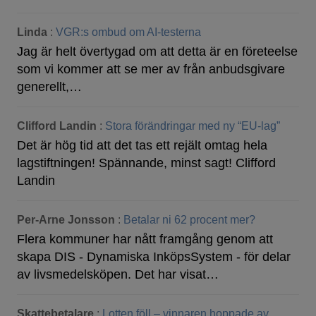
Linda
:
VGR:s ombud om AI-testerna
Jag är helt övertygad om att detta är en företeelse
som vi kommer att se mer av från anbudsgivare
generellt,…
Clifford Landin
:
Stora förändringar med ny “EU-lag”
Det är hög tid att det tas ett rejält omtag hela
lagstiftningen! Spännande, minst sagt! Clifford
Landin
Per-Arne Jonsson
:
Betalar ni 62 procent mer?
Flera kommuner har nått framgång genom att
skapa DIS - Dynamiska InköpsSystem - för delar
av livsmedelsköpen. Det har visat…
Skattebetalare
:
Lotten föll – vinnaren hoppade av