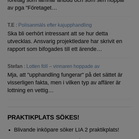
företag som lämnar anbud och som sen hoppar
av pga "Företaget…
T.E
:
Polisanmäls efter kajupphandling
Ska bli oerhört intressant att se hur detta
utvecklas. Ansvarig projektledare har skrivit en
rapport som bifogades till ett ärende…
Stefan
:
Lotten föll – vinnaren hoppade av
Mja, att "upphandling fungerar" på det sättet är
visserligen fakta, men i vilken typ av affärer är
lottning en vettig…
PRAKTIKPLATS SÖKES!
Blivande inköpare söker LIA 2 praktikplats!