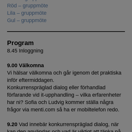
Röd – gruppmöte
Lila – gruppmöte
Gul – gruppmöte
Program
8.45 Inloggning
9.00 Välkomna
Vi hälsar välkomna och går igenom det praktiska
inför eftermiddagen.
Konkurrenspräglad dialog eller förhandlad
förfarande vid it-upphandling – vilka erfarenheter
har ni? Sofia och Ludvig kommer ställa några
frågor via menti.com så ha er mobiltelefon redo.
9.20
Vad innebär konkurrenspräglad dialog, när
kan den användas och vad är viktigt att tänka på.