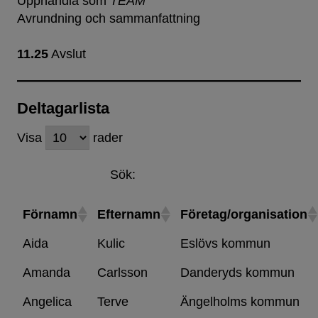
Upphandla som
TEAM
Avrundning och sammanfattning
11.25
Avslut
Deltagarlista
Visa
rader
Sök:
Förnamn
Efternamn
Företag/organisation
Aida
Kulic
Eslövs kommun
Amanda
Carlsson
Danderyds kommun
Angelica
Terve
Ängelholms kommun