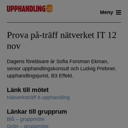
Skip
Meny
to
content
Prova på-träff nätverket IT 12
nov
Dagens föreläsare är Sofia Forsman Ekman,
senior upphandlingskonsult och Ludvig Prebner,
upphandlingsjurist, B3 Effekt.
Länk till mötet
Nätverksträff it-upphandling
Länkar till grupprum
Blå – gruppmöte
Grön – gruppmöte