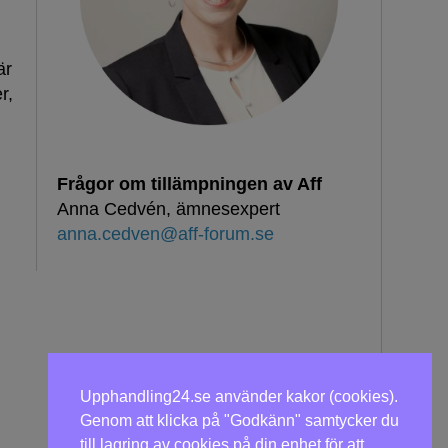
är
r,
Frågor om tillämpningen av Aff
Anna Cedvén, ämnesexpert
anna.cedven@aff-forum.se
Upphandling24.se använder kakor (cookies).
Genom att klicka på "Godkänn" samtycker du
till lagring av cookies på din enhet för att