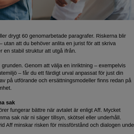
ler drygt 60 genomarbetade paragrafer. Riskerna blir
 utan att du behöver anlita en jurist för att skriva
en stabil struktur att utgå ifrån.
ån grunden. Genom att välja en inriktning – exempelvis
temiljö – får du ett färdigt urval anpassat för just din
 krav på utförande och ersättningsmodeller finns redan på
mhet.
ma sak
r fungerar bättre när avtalet är enligt Aff. Mycket
ma sak när ni säger tillsyn, skötsel eller underhåll.
d Aff minskar risken för missförstånd och dialogen unde