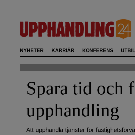
Skip
to
content
NYHETER
KARRIÄR
KONFERENS
UTBI
Spara tid och f
upphandling
Att upphandla tjänster för fastighetsförv