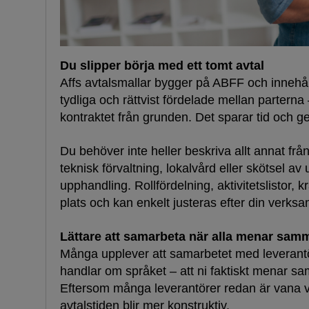
Du slipper börja med ett tomt avtal
Affs avtalsmallar bygger på ABFF och innehål
tydliga och rättvist fördelade mellan parterna –
kontraktet från grunden. Det sparar tid och ger 
Du behöver inte heller beskriva allt annat fr
teknisk förvaltning, lokalvård eller skötsel av u
upphandling. Rollfördelning, aktivitetslistor,
plats och kan enkelt justeras efter din verksa
Lättare att samarbeta när alla menar sam
Många upplever att samarbetet med leverantöre
handlar om språket – att ni faktiskt menar sam
Eftersom många leverantörer redan är vana vi
avtalstiden blir mer konstruktiv.