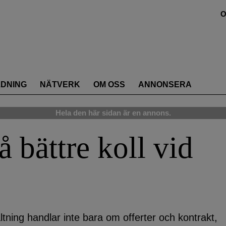
O
LDNING
NÄTVERK
OM OSS
ANNONSERA
Hela den här sidan är en annons.
å bättre koll vid
altning handlar inte bara om offerter och kontrakt,