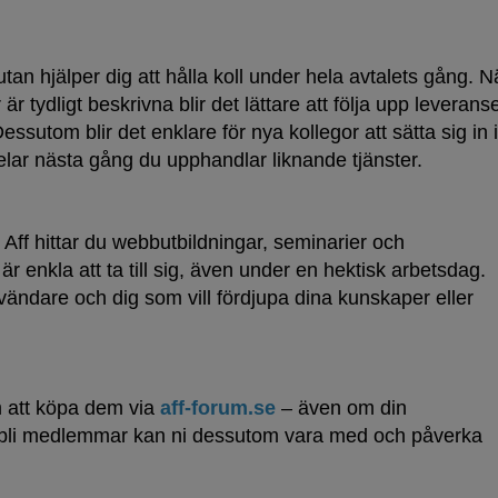
utan hjälper dig att hålla koll under hela avtalets gång. N
r tydligt beskrivna blir det lättare att följa upp leveranse
ssutom blir det enklare för nya kollegor att sätta sig in i
elar nästa gång du upphandlar liknande tjänster.
s Aff hittar du webbutbildningar, seminarier och
r enkla att ta till sig, även under en hektisk arbetsdag.
ändare och dig som vill fördjupa dina kunskaper eller
om att köpa dem via
aff-forum.se
– även om din
tt bli medlemmar kan ni dessutom vara med och påverka