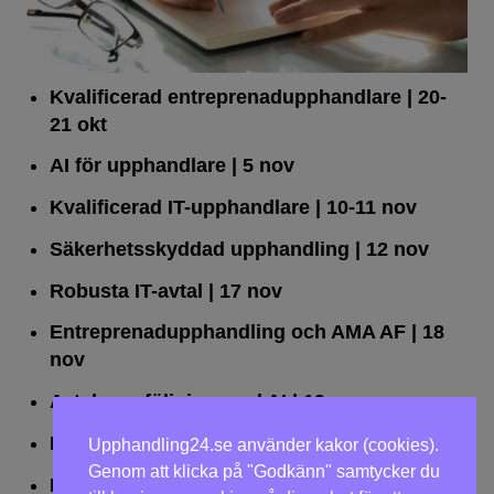
Kvalificerad entreprenad­upphandlare
| 20-
21 okt
AI för upphandlare
| 5 nov
Kvalificerad IT-upphandlare
| 10-11 nov
Säkerhetsskyddad upphandling
| 12 nov
Robusta IT-avtal
| 17 nov
Entreprenadupphandling och AMA AF
| 18
nov
Avtalsuppföljning med AI
| 19 nov
Leda upphandlingar effektivt
| 25 nov
Upphandling24.se använder kakor (cookies).
Genom att klicka på "Godkänn" samtycker du
Dialogförfaranden
| 26 nov