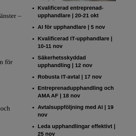
Kvalificerad entreprenad­
änster –
upphandlare
| 20-21 okt
AI för upphandlare
| 5 nov
Kvalificerad IT-upphandlare
|
10-11 nov
Säkerhetsskyddad
n för
upphandling
| 12 nov
Robusta IT-avtal
| 17 nov
Entreprenadupphandling och
AMA AF
| 18 nov
Avtalsuppföljning med AI
| 19
 och
nov
Leda upphandlingar effektivt
|
25 nov