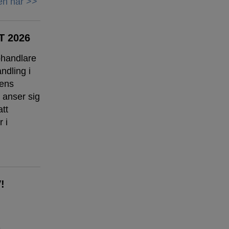
en här >>
 2026
phandlare
ndling i
nens
 anser sig
att
 i
!