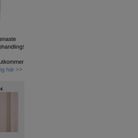
senaste
phandling!
h utkommer
ig här >>
4