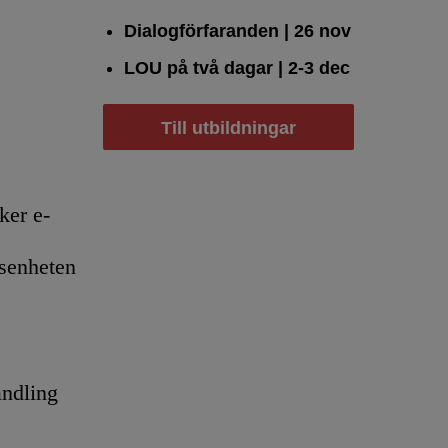
Dialogförfaranden
| 26 nov
LOU på två dagar
| 2-3 dec
Till utbildningar
er e-
senheten
andling