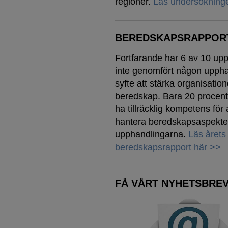
regioner.
Läs undersökning
BEREDSKAPSRAPPORT
Fortfarande har 6 av 10 up
inte genomfört någon uppha
syfte att stärka organisatio
beredskap. Bara 20 procent
ha tillräcklig kompetens för 
hantera beredskapsaspekter
upphandlingarna.
Läs årets
beredskapsrapport här >>
FÅ VÅRT NYHETSBREV