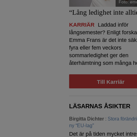
Foto: em
“Lång ledighet inte allti
KARRIÄR
Laddad inför
långsemester? Enligt forsk
Emma Frans är det inte säke
fyra eller fem veckors
sommarledighet ger den
återhämtning som många h
Till Karriär
LÄSARNAS ÅSIKTER
Birgitta Dichter
:
Stora föränd
ny “EU-lag”
Det är på tiden mycket intre