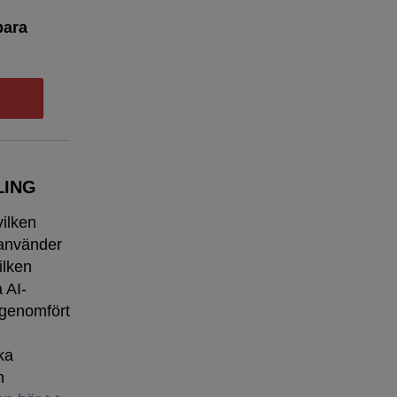
bara
LING
vilken
 använder
ilken
a AI-
 genomfört
ka
h