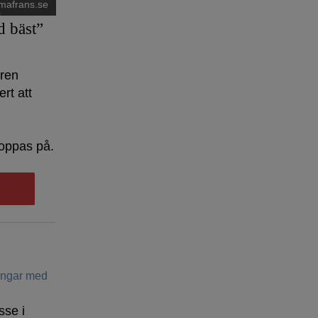
mafrans.se
d bäst”
aren
rt att
oppas på.
ringar med
sse i