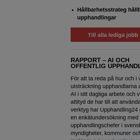
Hållbarhetsstrateg håll
upphandlingar
Till alla lediga jobb
RAPPORT – AI OCH
OFFENTLIG UPPHAND
För att ta reda på hur och i 
utsträckning upphandlarna
AI i sitt dagliga arbete och v
attityd de har till att använd
verktyg har Upphandling24
en enkätundersökning med
upphandlingschefer i svens
myndigheter, kommuner oc