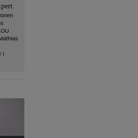
pert
ionen
ns
 LOU
Mathias
 i