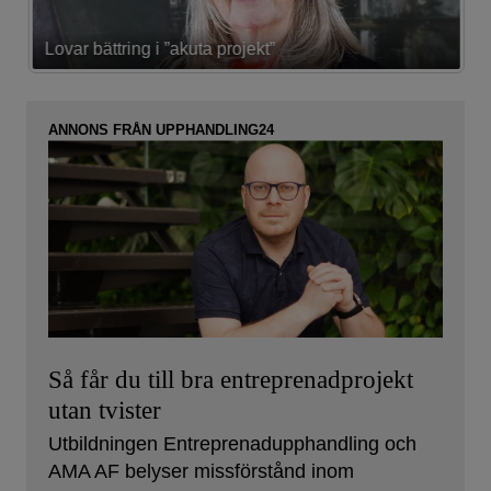
Lovar bättring i ”akuta projekt”
K
ANNONS FRÅN UPPHANDLING24
Så får du till bra entreprenadprojekt
utan tvister
Utbildningen Entreprenadupphandling och
AMA AF belyser missförstånd inom