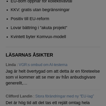
EU-dom öppnar för kollektivavtal
KKV: gratis utan begränsningar
Positiv till EU-reform
Lovar bättring i ”akuta projekt”
Kvintett byter Komvux-modell
LÄSARNAS ÅSIKTER
Linda
:
VGR:s ombud om AI-testerna
Jag är helt övertygad om att detta är en företeelse
som vi kommer att se mer av från anbudsgivare
generellt,…
Clifford Landin
:
Stora förändringar med ny “EU-lag”
Det är hög tid att det tas ett rejält omtag hela