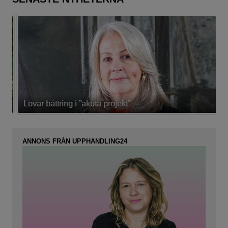
Lovar bättring i ”akuta projekt”
K
ANNONS FRÅN UPPHANDLING24