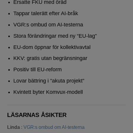
Ersatte FKU med öråd
Tappar talerätt efter AI-bråk
VGR:s ombud om AI-testerna
Stora förändringar med ny “EU-lag”
EU-dom öppnar för kollektivavtal
KKV: gratis utan begränsningar
Positiv till EU-reform
Lovar bättring i ”akuta projekt”
Kvintett byter Komvux-modell
LÄSARNAS ÅSIKTER
Linda
:
VGR:s ombud om AI-testerna