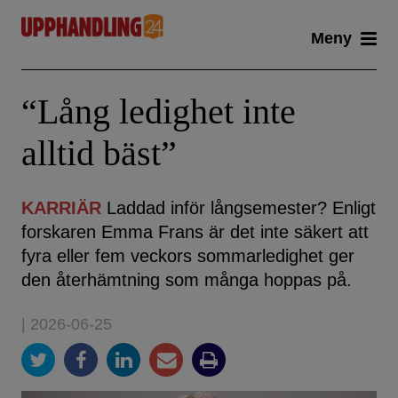
Skip
Meny
to
content
“Lång ledighet inte
alltid bäst”
KARRIÄR
Laddad inför långsemester? Enligt
forskaren Emma Frans är det inte säkert att
fyra eller fem veckors sommarledighet ger
den återhämtning som många hoppas på.
| 2026-06-25