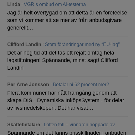
Linda
:
VGR:s ombud om AI-testerna
Jag är helt övertygad om att detta är en företeelse
som vi kommer att se mer av från anbudsgivare
generellt,…
Clifford Landin
:
Stora förändringar med ny “EU-lag”
Det är hög tid att det tas ett rejält omtag hela
lagstiftningen! Spännande, minst sagt! Clifford
Landin
Per-Arne Jonsson
:
Betalar ni 62 procent mer?
Flera kommuner har nått framgång genom att
skapa DIS - Dynamiska InköpsSystem - för delar
av livsmedelsköpen. Det har visat…
Skattebetalare
:
Lotten föll – vinnaren hoppade av
Spännande om det fanns prisskillnader i anbuden