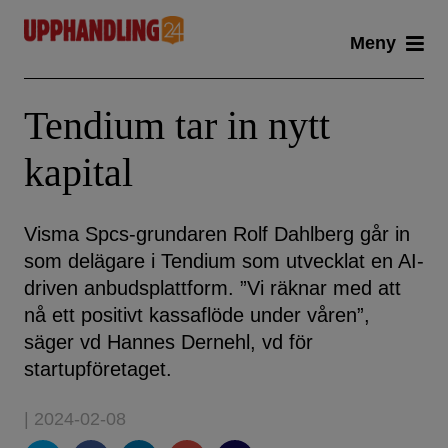
Skip
Meny
to
content
Tendium tar in nytt
kapital
Visma Spcs-grundaren Rolf Dahlberg går in
som delägare i Tendium som utvecklat en AI-
driven anbudsplattform. ”Vi räknar med att
nå ett positivt kassaflöde under våren”,
säger vd Hannes Dernehl, vd för
startupföretaget.
| 2024-02-08