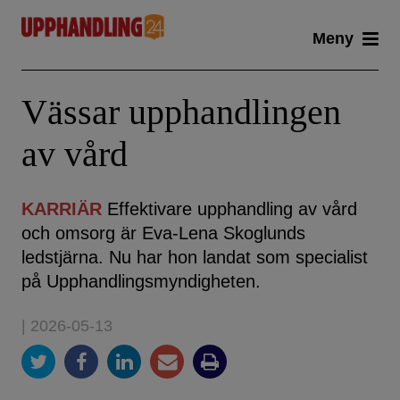
Skip
Meny
to
content
Vässar upphandlingen
av vård
KARRIÄR
Effektivare upphandling av vård
och omsorg är Eva-Lena Skoglunds
ledstjärna. Nu har hon landat som specialist
på Upphandlingsmyndigheten.
| 2026-05-13