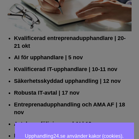
Kvalificerad entreprenad­upphandlare
| 20-
21 okt
AI för upphandlare
| 5 nov
Kvalificerad IT-upphandlare
| 10-11 nov
Säkerhetsskyddad upphandling
| 12 nov
Robusta IT-avtal
| 17 nov
Entreprenadupphandling och AMA AF
| 18
nov
Avtalsuppföljning med AI
| 19 nov
Leda upphandlingar effektivt
| 25 nov
Upphandling24.se använder kakor (cookies).