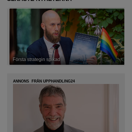
Första strategin spikad
L
ANNONS FRÅN UPPHANDLING24