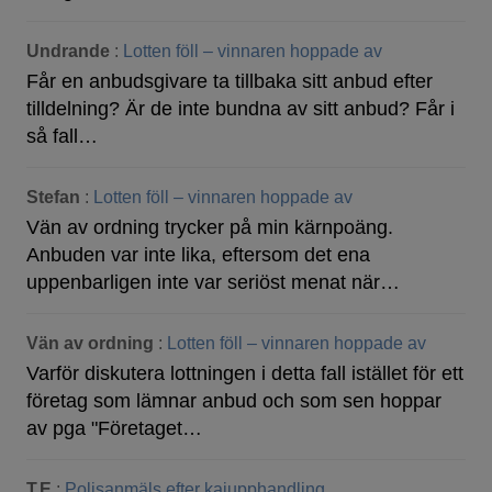
Undrande
:
Lotten föll – vinnaren hoppade av
Får en anbudsgivare ta tillbaka sitt anbud efter
tilldelning? Är de inte bundna av sitt anbud? Får i
så fall…
Stefan
:
Lotten föll – vinnaren hoppade av
Vän av ordning trycker på min kärnpoäng.
Anbuden var inte lika, eftersom det ena
uppenbarligen inte var seriöst menat när…
Vän av ordning
:
Lotten föll – vinnaren hoppade av
Varför diskutera lottningen i detta fall istället för ett
företag som lämnar anbud och som sen hoppar
av pga "Företaget…
T.E
:
Polisanmäls efter kajupphandling