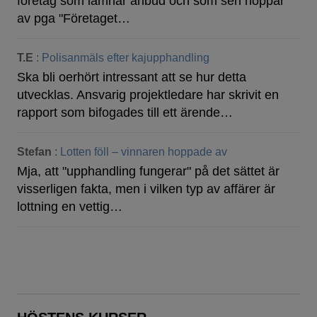
företag som lämnar anbud och som sen hoppar
av pga "Företaget…
T.E
:
Polisanmäls efter kajupphandling
Ska bli oerhört intressant att se hur detta
utvecklas. Ansvarig projektledare har skrivit en
rapport som bifogades till ett ärende…
Stefan
:
Lotten föll – vinnaren hoppade av
Mja, att "upphandling fungerar" på det sättet är
visserligen fakta, men i vilken typ av affärer är
lottning en vettig…