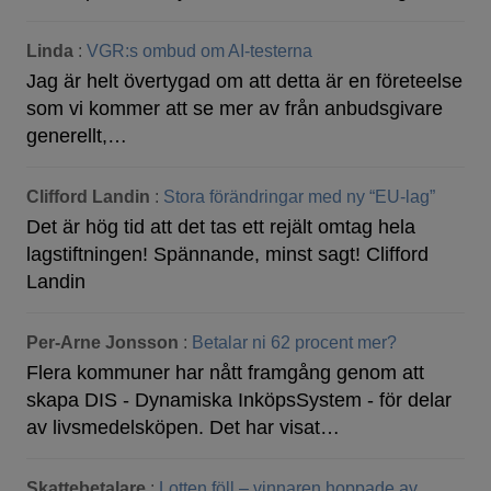
Linda
:
VGR:s ombud om AI-testerna
Jag är helt övertygad om att detta är en företeelse
som vi kommer att se mer av från anbudsgivare
generellt,…
Clifford Landin
:
Stora förändringar med ny “EU-lag”
Det är hög tid att det tas ett rejält omtag hela
lagstiftningen! Spännande, minst sagt! Clifford
Landin
Per-Arne Jonsson
:
Betalar ni 62 procent mer?
Flera kommuner har nått framgång genom att
skapa DIS - Dynamiska InköpsSystem - för delar
av livsmedelsköpen. Det har visat…
Skattebetalare
:
Lotten föll – vinnaren hoppade av