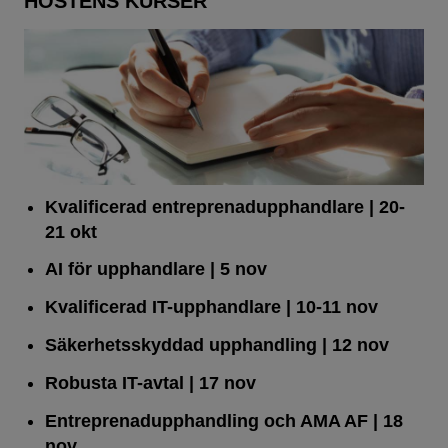
HÖSTENS KURSER
Kvalificerad entreprenad­upphandlare
| 20-
21 okt
AI för upphandlare
| 5 nov
Kvalificerad IT-upphandlare
| 10-11 nov
Säkerhetsskyddad upphandling
| 12 nov
Robusta IT-avtal
| 17 nov
Entreprenadupphandling och AMA AF
| 18
nov