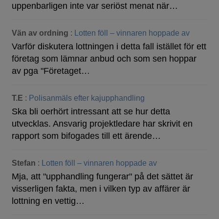
uppenbarligen inte var seriöst menat när…
Vän av ordning
:
Lotten föll – vinnaren hoppade av
Varför diskutera lottningen i detta fall istället för ett
företag som lämnar anbud och som sen hoppar
av pga "Företaget…
T.E
:
Polisanmäls efter kajupphandling
Ska bli oerhört intressant att se hur detta
utvecklas. Ansvarig projektledare har skrivit en
rapport som bifogades till ett ärende…
Stefan
:
Lotten föll – vinnaren hoppade av
Mja, att "upphandling fungerar" på det sättet är
visserligen fakta, men i vilken typ av affärer är
lottning en vettig…