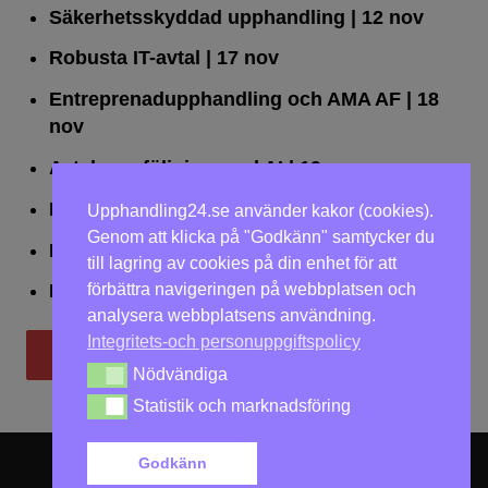
Säkerhetsskyddad upphandling
| 12 nov
Robusta IT-avtal
| 17 nov
Entreprenadupphandling och AMA AF
| 18
nov
Avtalsuppföljning med AI
| 19 nov
Leda upphandlingar effektivt
| 25 nov
Upphandling24.se använder kakor (cookies).
Genom att klicka på "Godkänn" samtycker du
Dialogförfaranden
| 26 nov
till lagring av cookies på din enhet för att
förbättra navigeringen på webbplatsen och
LOU på två dagar
| 2-3 dec
analysera webbplatsens användning.
Integritets-och personuppgiftspolicy
Till utbildningar
Nödvändiga
Nödvändiga
Statistik och marknadsföring
Statistik och marknadsföring
Godkänn