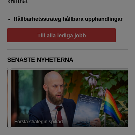
kraftnät
Hållbarhetsstrateg hållbara upphandlingar
Till alla lediga jobb
SENASTE NYHETERNA
Första strategin spikad
L