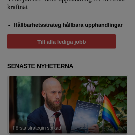
kraftnät
Hållbarhetsstrateg hållbara upphandlingar
Till alla lediga jobb
SENASTE NYHETERNA
Första strategin spikad
L