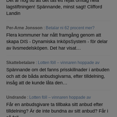
Det är hög tid att det tas ett rejält omtag hela
lagstiftningen! Spännande, minst sagt! Clifford
Landin
Per-Arne Jonsson
:
Betalar ni 62 procent mer?
Flera kommuner har nått framgång genom att
skapa DIS - Dynamiska InköpsSystem - för delar
av livsmedelsköpen. Det har visat…
Skattebetalare
:
Lotten föll – vinnaren hoppade av
Spännande om det fanns prisskillnader i anbuden
och att de båda anbudsgivarna, efter tilldelning,
insåg att de kunde låta den…
Undrande
:
Lotten föll – vinnaren hoppade av
Får en anbudsgivare ta tillbaka sitt anbud efter
tilldelning? Är de inte bundna av sitt anbud? Får i