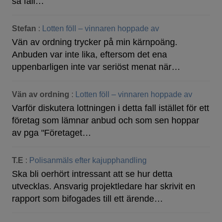
så fall…
Stefan
:
Lotten föll – vinnaren hoppade av
Vän av ordning trycker på min kärnpoäng.
Anbuden var inte lika, eftersom det ena
uppenbarligen inte var seriöst menat när…
Vän av ordning
:
Lotten föll – vinnaren hoppade av
Varför diskutera lottningen i detta fall istället för ett
företag som lämnar anbud och som sen hoppar
av pga "Företaget…
T.E
:
Polisanmäls efter kajupphandling
Ska bli oerhört intressant att se hur detta
utvecklas. Ansvarig projektledare har skrivit en
rapport som bifogades till ett ärende…