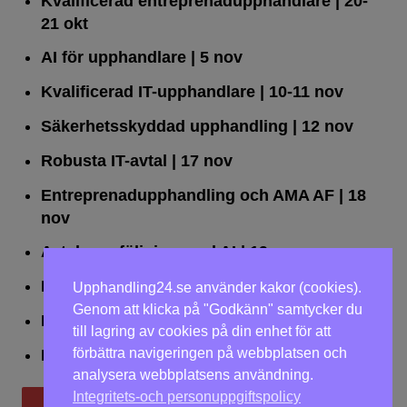
Kvalificerad entreprenad­upphandlare
| 20-
21 okt
AI för upphandlare
| 5 nov
Kvalificerad IT-upphandlare
| 10-11 nov
Säkerhetsskyddad upphandling
| 12 nov
Robusta IT-avtal
| 17 nov
Entreprenadupphandling och AMA AF
| 18
nov
Avtalsuppföljning med AI
| 19 nov
Leda upphandlingar effektivt
| 25 nov
Upphandling24.se använder kakor (cookies).
Genom att klicka på "Godkänn" samtycker du
Dialogförfaranden
| 26 nov
till lagring av cookies på din enhet för att
förbättra navigeringen på webbplatsen och
LOU på två dagar
| 2-3 dec
analysera webbplatsens användning.
Integritets-och personuppgiftspolicy