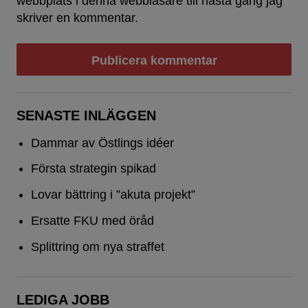
webbplats i denna webbläsare till nästa gång jag
skriver en kommentar.
SENASTE INLÄGGEN
Dammar av Östlings idéer
Första strategin spikad
Lovar bättring i ”akuta projekt”
Ersatte FKU med öråd
Splittring om nya straffet
LEDIGA JOBB