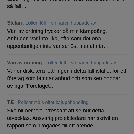
så fall…
Stefan
:
Lotten föll – vinnaren hoppade av
Vän av ordning trycker på min kärnpoäng.
Anbuden var inte lika, eftersom det ena
uppenbarligen inte var seriöst menat när…
Vän av ordning
:
Lotten föll – vinnaren hoppade av
Varför diskutera lottningen i detta fall istället för ett
företag som lämnar anbud och som sen hoppar
av pga "Företaget…
T.E
:
Polisanmäls efter kajupphandling
Ska bli oerhört intressant att se hur detta
utvecklas. Ansvarig projektledare har skrivit en
rapport som bifogades till ett ärende…