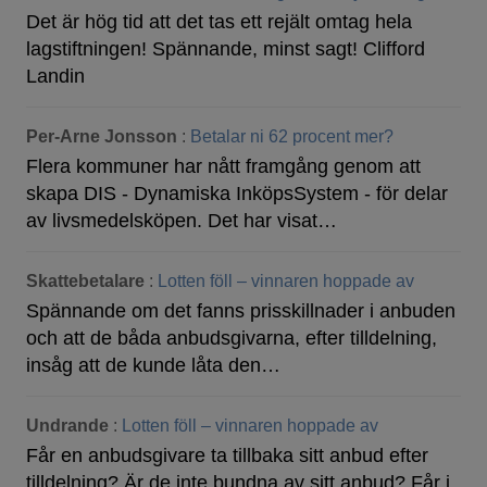
Det är hög tid att det tas ett rejält omtag hela
lagstiftningen! Spännande, minst sagt! Clifford
Landin
Per-Arne Jonsson
:
Betalar ni 62 procent mer?
Flera kommuner har nått framgång genom att
skapa DIS - Dynamiska InköpsSystem - för delar
av livsmedelsköpen. Det har visat…
Skattebetalare
:
Lotten föll – vinnaren hoppade av
Spännande om det fanns prisskillnader i anbuden
och att de båda anbudsgivarna, efter tilldelning,
insåg att de kunde låta den…
Undrande
:
Lotten föll – vinnaren hoppade av
Får en anbudsgivare ta tillbaka sitt anbud efter
tilldelning? Är de inte bundna av sitt anbud? Får i