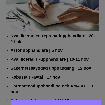
Kvalificerad entreprenad­upphandlare
| 20-
21 okt
AI för upphandlare
| 5 nov
Kvalificerad IT-upphandlare
| 10-11 nov
Säkerhetsskyddad upphandling
| 12 nov
Robusta IT-avtal
| 17 nov
Entreprenadupphandling och AMA AF
| 18
nov
Avtalsuppföljning med AI
| 19 nov