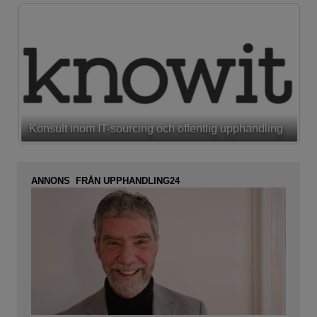
Konsult inom IT-sourcing och offentlig upphandling
ANNONS FRÅN UPPHANDLING24