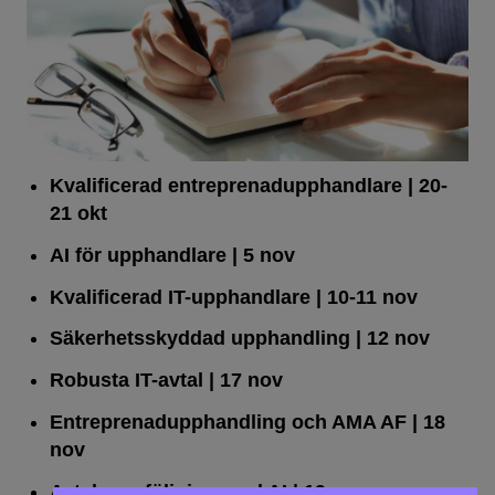
Kvalificerad entreprenad­upphandlare
| 20-
21 okt
AI för upphandlare
| 5 nov
Kvalificerad IT-upphandlare
| 10-11 nov
Säkerhetsskyddad upphandling
| 12 nov
Robusta IT-avtal
| 17 nov
Entreprenadupphandling och AMA AF
| 18
nov
Avtalsuppföljning med AI
| 19 nov