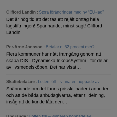
Clifford Landin
:
Stora förändringar med ny “EU-lag”
Det är hög tid att det tas ett rejält omtag hela
lagstiftningen! Spännande, minst sagt! Clifford
Landin
Per-Arne Jonsson
:
Betalar ni 62 procent mer?
Flera kommuner har nått framgång genom att
skapa DIS - Dynamiska InköpsSystem - för delar
av livsmedelsköpen. Det har visat…
Skattebetalare
:
Lotten föll – vinnaren hoppade av
Spännande om det fanns prisskillnader i anbuden
och att de båda anbudsgivarna, efter tilldelning,
insåg att de kunde låta den…
Undrande
:
Lotten föll – vinnaren hoppade av