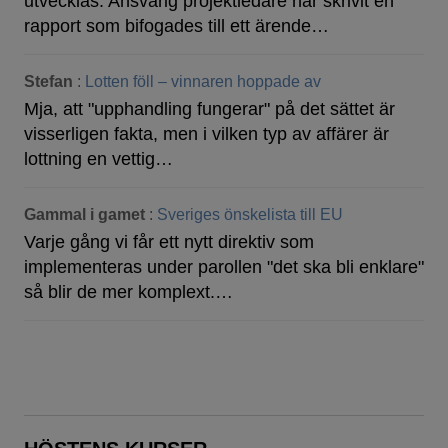
utvecklas. Ansvarig projektledare har skrivit en
rapport som bifogades till ett ärende…
Stefan
:
Lotten föll – vinnaren hoppade av
Mja, att "upphandling fungerar" på det sättet är
visserligen fakta, men i vilken typ av affärer är
lottning en vettig…
Gammal i gamet
:
Sveriges önskelista till EU
Varje gång vi får ett nytt direktiv som
implementeras under parollen "det ska bli enklare"
så blir de mer komplext.…