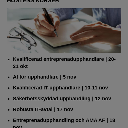
HÖSTENS KURSER
Kvalificerad entreprenad­upphandlare
| 20-
21 okt
AI för upphandlare
| 5 nov
Kvalificerad IT-upphandlare
| 10-11 nov
Säkerhetsskyddad upphandling
| 12 nov
Robusta IT-avtal
| 17 nov
Entreprenadupphandling och AMA AF
| 18
nov