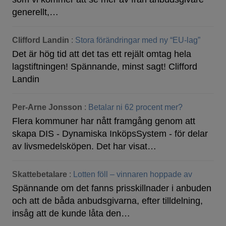
generellt,…
Clifford Landin
:
Stora förändringar med ny “EU-lag”
Det är hög tid att det tas ett rejält omtag hela
lagstiftningen! Spännande, minst sagt! Clifford
Landin
Per-Arne Jonsson
:
Betalar ni 62 procent mer?
Flera kommuner har nått framgång genom att
skapa DIS - Dynamiska InköpsSystem - för delar
av livsmedelsköpen. Det har visat…
Skattebetalare
:
Lotten föll – vinnaren hoppade av
Spännande om det fanns prisskillnader i anbuden
och att de båda anbudsgivarna, efter tilldelning,
insåg att de kunde låta den…