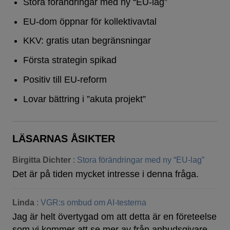
Stora förändringar med ny “EU-lag”
EU-dom öppnar för kollektivavtal
KKV: gratis utan begränsningar
Första strategin spikad
Positiv till EU-reform
Lovar bättring i ”akuta projekt”
LÄSARNAS ÅSIKTER
Birgitta Dichter
:
Stora förändringar med ny “EU-lag”
Det är på tiden mycket intresse i denna fråga.
Linda
:
VGR:s ombud om AI-testerna
Jag är helt övertygad om att detta är en företeelse
som vi kommer att se mer av från anbudsgivare