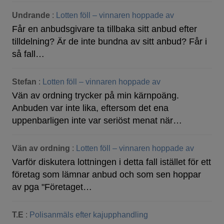
Undrande
:
Lotten föll – vinnaren hoppade av
Får en anbudsgivare ta tillbaka sitt anbud efter
tilldelning? Är de inte bundna av sitt anbud? Får i
så fall…
Stefan
:
Lotten föll – vinnaren hoppade av
Vän av ordning trycker på min kärnpoäng.
Anbuden var inte lika, eftersom det ena
uppenbarligen inte var seriöst menat när…
Vän av ordning
:
Lotten föll – vinnaren hoppade av
Varför diskutera lottningen i detta fall istället för ett
företag som lämnar anbud och som sen hoppar
av pga "Företaget…
T.E
:
Polisanmäls efter kajupphandling