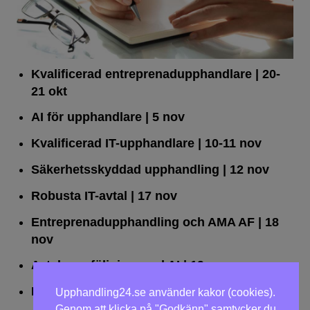
Kvalificerad entreprenad­upphandlare
| 20-
21 okt
AI för upphandlare
| 5 nov
Kvalificerad IT-upphandlare
| 10-11 nov
Säkerhetsskyddad upphandling
| 12 nov
Robusta IT-avtal
| 17 nov
Entreprenadupphandling och AMA AF
| 18
nov
Avtalsuppföljning med AI
| 19 nov
Leda upphandlingar effektivt
| 25 nov
Upphandling24.se använder kakor (cookies).
Genom att klicka på "Godkänn" samtycker du