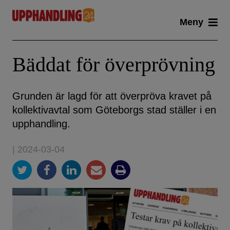
Skip
Meny
to
content
Bäddat för överprövning
Grunden är lagd för att överpröva kravet på
kollektivavtal som Göteborgs stad ställer i en
upphandling.
| 2024-03-04