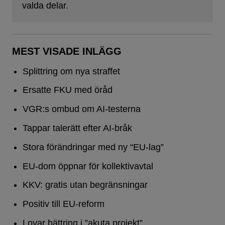
valda delar.
MEST VISADE INLÄGG
Splittring om nya straffet
Ersatte FKU med öråd
VGR:s ombud om AI-testerna
Tappar talerätt efter AI-bråk
Stora förändringar med ny “EU-lag”
EU-dom öppnar för kollektivavtal
KKV: gratis utan begränsningar
Positiv till EU-reform
Lovar bättring i ”akuta projekt”