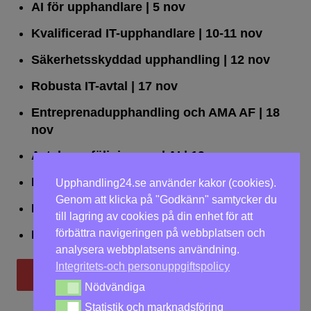
AI för upphandlare
| 5 nov
Kvalificerad IT-upphandlare
| 10-11 nov
Säkerhetsskyddad upphandling
| 12 nov
Robusta IT-avtal
| 17 nov
Entreprenadupphandling och AMA AF
| 18
nov
Avtalsuppföljning med AI
| 19 nov
Leda upphandlingar effektivt
| 25 nov
Upphandling24.se använder kakor (cookies).
Genom att klicka på "Godkänn" samtycker du
Dialogförfaranden
| 26 nov
till lagring av cookies på din enhet för att
förbättra navigeringen på webbplatsen och
LOU på två dagar
| 2-3 dec
analysera webbplatsens användning.
Integritets-och personuppgiftspolicy
Till utbildningar
Nödvändiga
Nödvändiga
Statistik och marknadsföring
Statistik och marknadsföring