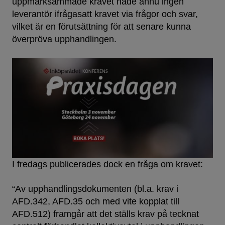
uppmärksammade kravet hade ännu ingen
leverantör ifrågasatt kravet via frågor och svar,
vilket är en förutsättning för att senare kunna
överpröva upphandlingen.
I fredags publicerades dock en fråga om kravet:
“Av upphandlingsdokumenten (bl.a. krav i
AFD.342, AFD.35 och med vite kopplat till
AFD.512) framgår att det ställs krav på tecknat