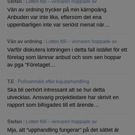
Stefan
:
Lotten föll – vinnaren hoppade av
Vän av ordning trycker på min kärnpoäng.
Anbuden var inte lika, eftersom det ena
uppenbarligen inte var seriöst menat när…
Vän av ordning
:
Lotten föll – vinnaren hoppade av
Varför diskutera lottningen i detta fall istället för ett
företag som lämnar anbud och som sen hoppar
av pga "Företaget…
T.E
:
Polisanmäls efter kajupphandling
Ska bli oerhört intressant att se hur detta
utvecklas. Ansvarig projektledare har skrivit en
rapport som bifogades till ett ärende…
Stefan
:
Lotten föll – vinnaren hoppade av
Mja, att "upphandling fungerar" på det sättet är