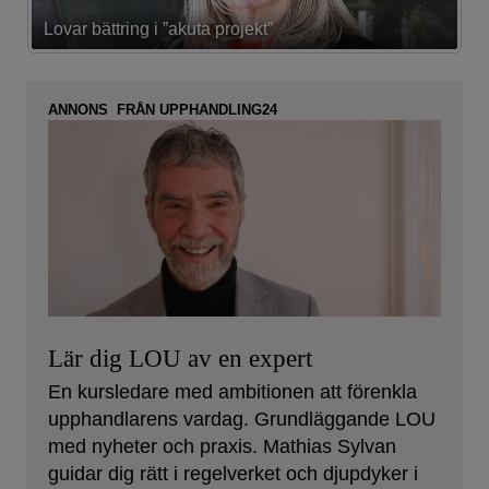
Lovar bättring i ”akuta projekt”
K
ANNONS FRÅN UPPHANDLING24
Lär dig LOU av en expert
En kursledare med ambitionen att förenkla
upphandlarens vardag. Grundläggande LOU
med nyheter och praxis. Mathias Sylvan
guidar dig rätt i regelverket och djupdyker i