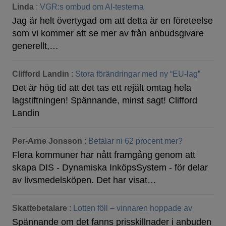
Linda
:
VGR:s ombud om AI-testerna
Jag är helt övertygad om att detta är en företeelse
som vi kommer att se mer av från anbudsgivare
generellt,…
Clifford Landin
:
Stora förändringar med ny “EU-lag”
Det är hög tid att det tas ett rejält omtag hela
lagstiftningen! Spännande, minst sagt! Clifford
Landin
Per-Arne Jonsson
:
Betalar ni 62 procent mer?
Flera kommuner har nått framgång genom att
skapa DIS - Dynamiska InköpsSystem - för delar
av livsmedelsköpen. Det har visat…
Skattebetalare
:
Lotten föll – vinnaren hoppade av
Spännande om det fanns prisskillnader i anbuden