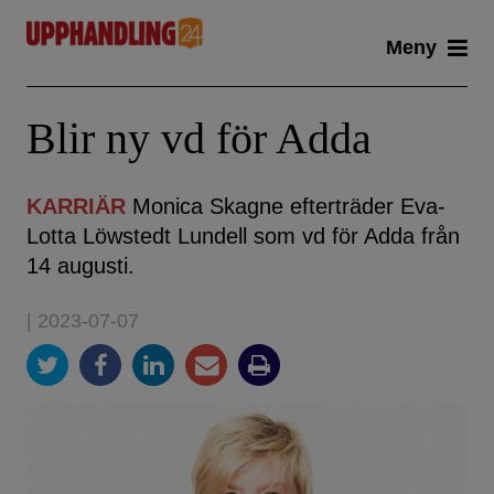
Skip
Meny
to
content
Blir ny vd för Adda
KARRIÄR
Monica Skagne efterträder Eva-
Lotta Löwstedt Lundell som vd för Adda från
14 augusti.
| 2023-07-07