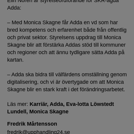
Elin Norén är styrelseordförande för SKR-ägda
Adda:
– Med Monica Skagne får Adda en vd som har
bred kompetens och erfarenhet både från offentlig
och privat sektor. Styrelsens uppdrag till Monica
Skagne blir att förstärka Addas stöd till kommuner
och regioner och att ännu tydligare sätta Adda på
kartan.
– Adda ska bidra till välfärdens omställning genom
digitalisering, och vi är övertygade om att Monica
Skagne blir en stark kraft i det förändringsarbetet.
Läs mer:
Karriär
Adda
Eva-lotta Löwstedt
Lundell
Monica Skagne
Fredrik Mårtensson
fredrik@upphandling24.se