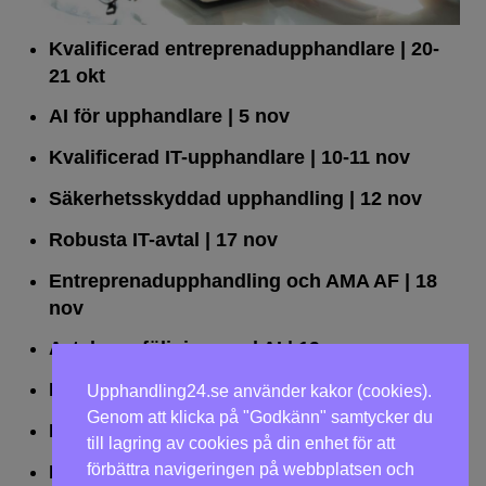
Kvalificerad entreprenad­upphandlare
| 20-
21 okt
AI för upphandlare
| 5 nov
Kvalificerad IT-upphandlare
| 10-11 nov
Säkerhetsskyddad upphandling
| 12 nov
Robusta IT-avtal
| 17 nov
Entreprenadupphandling och AMA AF
| 18
nov
Avtalsuppföljning med AI
| 19 nov
Leda upphandlingar effektivt
| 25 nov
Upphandling24.se använder kakor (cookies).
Genom att klicka på "Godkänn" samtycker du
Dialogförfaranden
| 26 nov
till lagring av cookies på din enhet för att
förbättra navigeringen på webbplatsen och
LOU på två dagar
| 2-3 dec