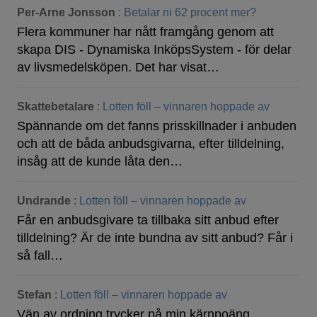
Per-Arne Jonsson
:
Betalar ni 62 procent mer?
Flera kommuner har nått framgång genom att
skapa DIS - Dynamiska InköpsSystem - för delar
av livsmedelsköpen. Det har visat…
Skattebetalare
:
Lotten föll – vinnaren hoppade av
Spännande om det fanns prisskillnader i anbuden
och att de båda anbudsgivarna, efter tilldelning,
insåg att de kunde låta den…
Undrande
:
Lotten föll – vinnaren hoppade av
Får en anbudsgivare ta tillbaka sitt anbud efter
tilldelning? Är de inte bundna av sitt anbud? Får i
så fall…
Stefan
:
Lotten föll – vinnaren hoppade av
Vän av ordning trycker på min kärnpoäng.