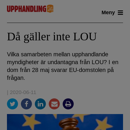
Skip
Meny
to
content
Då gäller inte LOU
Vilka samarbeten mellan upphandlande
myndigheter är undantagna från LOU? I en
dom från 28 maj svarar EU-domstolen på
frågan.
| 2020-06-11