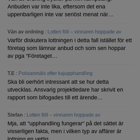
Anbuden var inte lika, eftersom det ena
uppenbarligen inte var seriöst menat när…
Vän av ordning
:
Lotten föll – vinnaren hoppade av
Varför diskutera lottningen i detta fall istället för ett
företag som lämnar anbud och som sen hoppar
av pga "Företaget…
T.E
:
Polisanmäls efter kajupphandling
Ska bli oerhört intressant att se hur detta
utvecklas. Ansvarig projektledare har skrivit en
rapport som bifogades till ett ärende…
Stefan
:
Lotten föll – vinnaren hoppade av
Mja, att "upphandling fungerar" på det sättet är
visserligen fakta, men i vilken typ av affärer är
lottning en vettig…