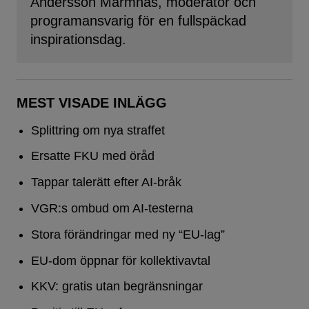
Andersson Marmnäs, moderator och
programansvarig för en fullspäckad
inspirationsdag.
MEST VISADE INLÄGG
Splittring om nya straffet
Ersatte FKU med öråd
Tappar talerätt efter AI-bråk
VGR:s ombud om AI-testerna
Stora förändringar med ny “EU-lag”
EU-dom öppnar för kollektivavtal
KKV: gratis utan begränsningar