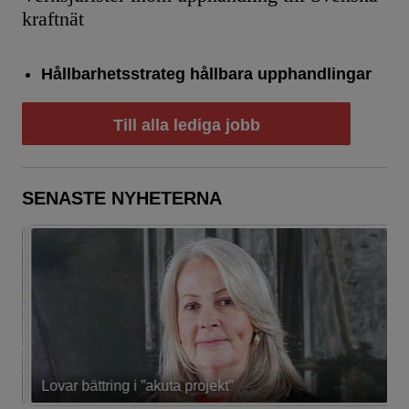
kraftnät
Hållbarhetsstrateg hållbara upphandlingar
Till alla lediga jobb
SENASTE NYHETERNA
Lovar bättring i ”akuta projekt”
K