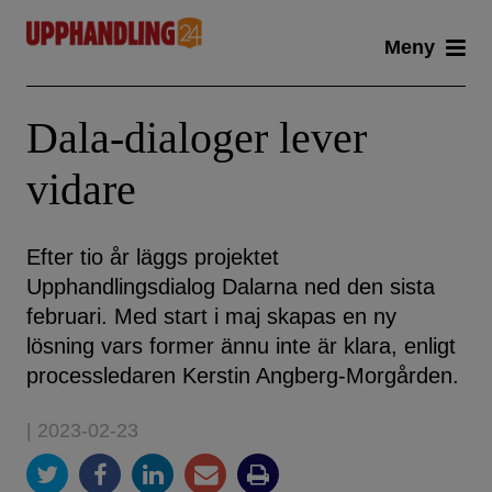
Skip
Meny
to
content
Dala-dialoger lever
vidare
Efter tio år läggs projektet
Upphandlingsdialog Dalarna ned den sista
februari. Med start i maj skapas en ny
lösning vars former ännu inte är klara, enligt
processledaren Kerstin Angberg-Morgården.
| 2023-02-23