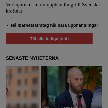
Verksjurister inom upphandling till Svenska
kraftnät
Hållbarhetsstrateg hållbara upphandlingar
Till alla lediga jobb
SENASTE NYHETERNA
Första strategin spikad
L