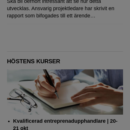
Ska bli oerhört intressant att se hur detta
utvecklas. Ansvarig projektledare har skrivit en
rapport som bifogades till ett ärende…
HÖSTENS KURSER
Kvalificerad entreprenad­upphandlare
| 20-
21 okt