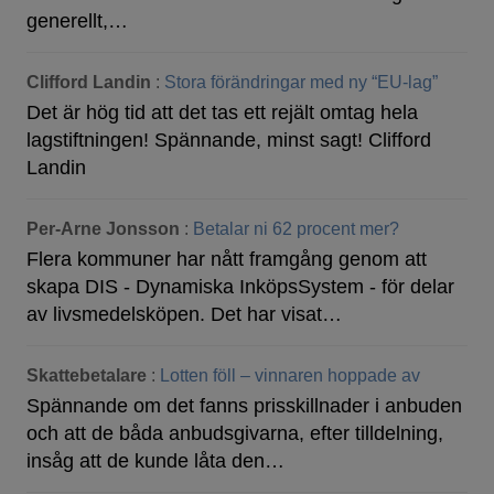
generellt,…
Clifford Landin
:
Stora förändringar med ny “EU-lag”
Det är hög tid att det tas ett rejält omtag hela
lagstiftningen! Spännande, minst sagt! Clifford
Landin
Per-Arne Jonsson
:
Betalar ni 62 procent mer?
Flera kommuner har nått framgång genom att
skapa DIS - Dynamiska InköpsSystem - för delar
av livsmedelsköpen. Det har visat…
Skattebetalare
:
Lotten föll – vinnaren hoppade av
Spännande om det fanns prisskillnader i anbuden
och att de båda anbudsgivarna, efter tilldelning,
insåg att de kunde låta den…