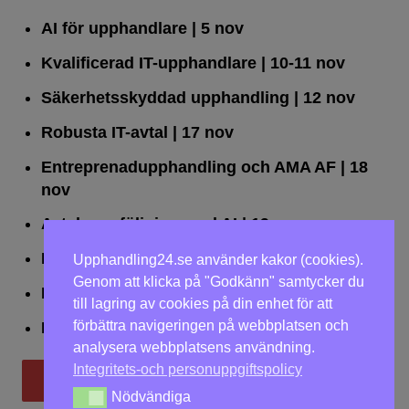
AI för upphandlare
| 5 nov
Kvalificerad IT-upphandlare
| 10-11 nov
Säkerhetsskyddad upphandling
| 12 nov
Robusta IT-avtal
| 17 nov
Entreprenadupphandling och AMA AF
| 18
nov
Avtalsuppföljning med AI
| 19 nov
Leda upphandlingar effektivt
| 25 nov
Upphandling24.se använder kakor (cookies).
Genom att klicka på "Godkänn" samtycker du
Dialogförfaranden
| 26 nov
till lagring av cookies på din enhet för att
förbättra navigeringen på webbplatsen och
LOU på två dagar
| 2-3 dec
analysera webbplatsens användning.
Integritets-och personuppgiftspolicy
Till utbildningar
Nödvändiga
Nödvändiga