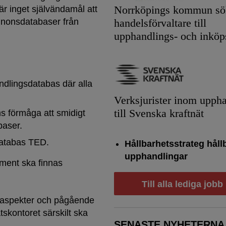
Norrköpings kommun sök
 inget självändamål att
nnonsdatabaser från
handelsförvaltare till
upphandlings- och inköp
andlingsdatabas där alla
Verksjurister inom upph
till Svenska kraftnät
ms förmåga att smidigt
baser.
databas TED.
Hållbarhetsstrateg håll
upphandlingar
ment ska finnas
Till alla lediga jobb
tsaspekter och pågående
tskontoret särskilt ska
SENASTE NYHETERNA