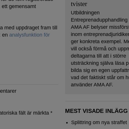
tvister
d ett gemensamt
Utbildningen
Entreprenadupphandling
AMA AF belyser missförs
a med uppdraget fram till
inom entreprenadjuridike
: en
analysfunktion för
ger konkreta exempel. M
vill också förmå och upp
deltagarna till att i större
utsträckning själva läsa 
bilda sig en egen uppfat
vad det faktiskt står om 
använder AMA AF.
entarer
MEST VISADE INLÄGG
atoriska fält är märkta
*
Splittring om nya straffet