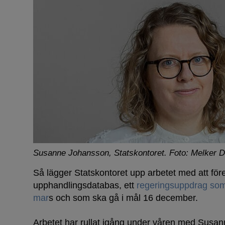
Susanne Johansson, Statskontoret.
Foto: Melker D
Så lägger Statskontoret upp arbetet med att före
upphandlingsdatabas, ett
regeringsuppdrag som
mar
s och som ska gå i mål 16 december.
Arbetet har rullat igång under våren med Sus