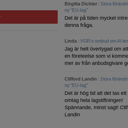
Birgitta Dichter
:
Stora föränd
ny “EU-lag”
Det är på tiden mycket intre
denna fråga.
Linda
:
VGR:s ombud om AI-tes
Jag är helt övertygad om att
en företeelse som vi komme
mer av från anbudsgivare g
Clifford Landin
:
Stora förändr
ny “EU-lag”
Det är hög tid att det tas ett 
omtag hela lagstiftningen!
Spännande, minst sagt! Clif
Landin