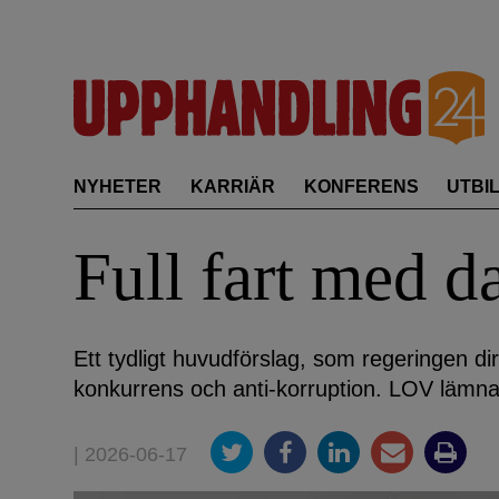
Skip
to
content
NYHETER
KARRIÄR
KONFERENS
UTBI
Full fart med d
Ett tydligt huvudförslag, som regeringen d
konkurrens och anti-korruption. LOV lämna
| 2026-06-17