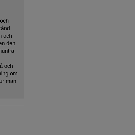
 och
tånd
n och
en den
muntra
på och
tning om
hur man