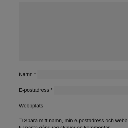
Namn
*
E-postadress
*
Webbplats
Spara mitt namn, min e-postadress och webb
till nästa gång jag skriver en kommentar.