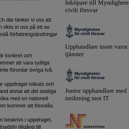
Inköpare till Myndighete
civilt försvar
och där tänker vi oss att
 rikta in oss på ett av
eslå författningsändringar
Upphandlare inom varor
tjänster
är konkret och
kommer att vara tydliga
inte förordar övriga två.
ar uppdraget tolkats och
Junior upphandlare med
and annat att det statliga
inriktning mot IT
öka med en nationell
som kommer att föreslås.
om beskrivs i uppdraget,
dsfri tillgång till