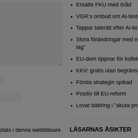
Ersatte FKU med öråd
VGR:s ombud om AI-test
Tappar talerätt efter AI-b
Stora förändringar med n
lag”
EU-dom öppnar för kollek
KKV: gratis utan begräns
Första strategin spikad
Positiv till EU-reform
Lovar bättring i ”akuta pr
LÄSARNAS ÅSIKTER
plats i denna webbläsare