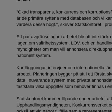
”Ökad transparens, konkurrens och korruptionsf
är de primära syftena med databasen och vi ka
värdera dessa högt.”, skriver Statskontoret i p
Ett par avgränsningar i arbetet blir att inte täcka
Dammar 
lagen om valfrihetssystem, LOV, och en handlin
myndigheter om man vill annonsera direktupphan
nationellt system.
Kartläggningar, intervjuer och internationella jä
arbetet. Planeringen bygger på att i ett första sk
data i nuvarande system med privata annonsdata
fastställa vilka uppgifter som behöver finnas i e
Statskontoret kommer löpande under arbetet a
Upphandlingsmyndigheten, Konkurrensverket och
också att vid något tillfälle samla representante