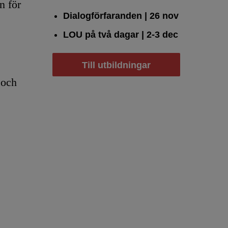
n för
Dialogförfaranden
| 26 nov
LOU på två dagar
| 2-3 dec
Till utbildningar
 och