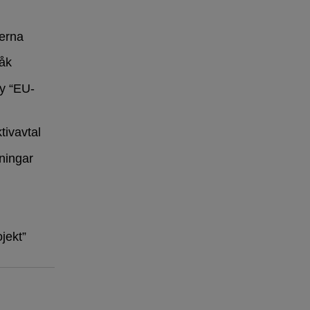
erna
råk
y “EU-
tivavtal
ningar
ojekt”