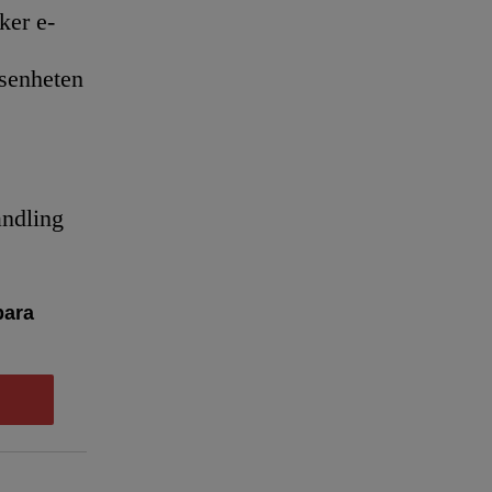
er e-
senheten
andling
bara