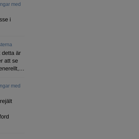
ringar med
sse i
terna
 detta är
r att se
enerellt,…
ingar med
rejält
ford