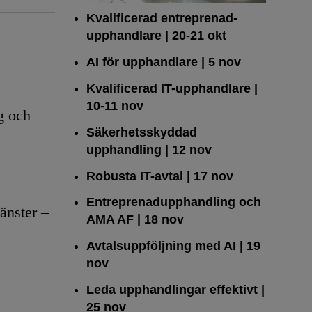
Kvalificerad entreprenad­
upphandlare
| 20-21 okt
AI för upphandlare
| 5 nov
Kvalificerad IT-upphandlare
|
10-11 nov
g och
Säkerhetsskyddad
upphandling
| 12 nov
Robusta IT-avtal
| 17 nov
Entreprenadupphandling och
änster –
AMA AF
| 18 nov
Avtalsuppföljning med AI
| 19
nov
Leda upphandlingar effektivt
|
25 nov