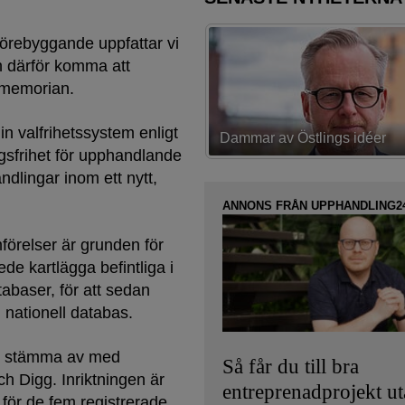
örebyggande uppfattar vi
n därför komma att
romemorian.
 in valfrihetssystem enligt
av Östlings idéer
Första strategin spikad
gsfrihet för upphandlande
dlingar inom ett nytt,
ANNONS FRÅN UPPHANDLING2
mförelser är grunden för
ede kartlägga befintliga i
baser, för att sedan
n nationell databas.
tt stämma av med
Så får du till bra
 Digg. Inriktningen är
entreprenadprojekt u
r för de fem registrerade