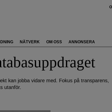
O
LDNING
NÄTVERK
OM OSS
ANNONSERA
atabasuppdraget
irekt kan jobba vidare med. Fokus på transparens,
s utanför.