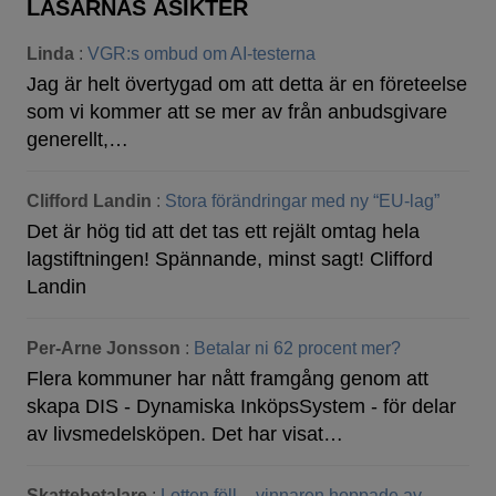
LÄSARNAS ÅSIKTER
Linda
:
VGR:s ombud om AI-testerna
Jag är helt övertygad om att detta är en företeelse
som vi kommer att se mer av från anbudsgivare
generellt,…
Clifford Landin
:
Stora förändringar med ny “EU-lag”
Det är hög tid att det tas ett rejält omtag hela
lagstiftningen! Spännande, minst sagt! Clifford
Landin
Per-Arne Jonsson
:
Betalar ni 62 procent mer?
Flera kommuner har nått framgång genom att
skapa DIS - Dynamiska InköpsSystem - för delar
av livsmedelsköpen. Det har visat…
Skattebetalare
:
Lotten föll – vinnaren hoppade av