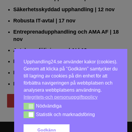
Säkerhetsskyddad upphandling
| 12 nov
Robusta IT-avtal
| 17 nov
Entreprenadupphandling och AMA AF
| 18
nov
Avtalsuppföljning med AI
| 19 nov
Leda upphandlingar effektivt
| 25 nov
Upphandling24.se använder kakor (cookies).
Genom att klicka på "Godkänn" samtycker du
Dialogförfaranden
| 26 nov
till lagring av cookies på din enhet för att
förbättra navigeringen på webbplatsen och
LOU på två dagar
| 2-3 dec
analysera webbplatsens användning.
Integritets-och personuppgiftspolicy
Till utbildningar
Nödvändiga
Nödvändiga
Statistik och marknadsföring
Statistik och marknadsföring
Godkänn