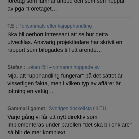
företag som lämnar anbud och som sen hoppar
av pga "Företaget…
T.E
:
Polisanmäls efter kajupphandling
Ska bli oerhört intressant att se hur detta
utvecklas. Ansvarig projektledare har skrivit en
rapport som bifogades till ett ärende…
Stefan
:
Lotten föll – vinnaren hoppade av
Mja, att "upphandling fungerar" på det sättet är
visserligen fakta, men i vilken typ av affärer är
lottning en vettig…
Gammal i gamet
:
Sveriges önskelista till EU
Varje gång vi får ett nytt direktiv som
implementeras under parollen "det ska bli enklare"
så blir de mer komplext.…