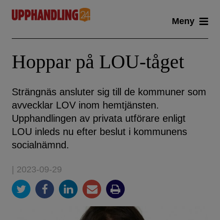
Skip
Meny
to
content
Hoppar på LOU-tåget
Strängnäs ansluter sig till de kommuner som
avvecklar LOV inom hemtjänsten.
Upphandlingen av privata utförare enligt
LOU inleds nu efter beslut i kommunens
socialnämnd.
| 2023-09-29