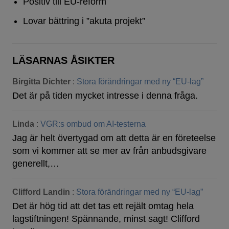
Positiv till EU-reform
Lovar bättring i ”akuta projekt”
LÄSARNAS ÅSIKTER
Birgitta Dichter
:
Stora förändringar med ny “EU-lag”
Det är på tiden mycket intresse i denna fråga.
Linda
:
VGR:s ombud om AI-testerna
Jag är helt övertygad om att detta är en företeelse
som vi kommer att se mer av från anbudsgivare
generellt,…
Clifford Landin
:
Stora förändringar med ny “EU-lag”
Det är hög tid att det tas ett rejält omtag hela
lagstiftningen! Spännande, minst sagt! Clifford