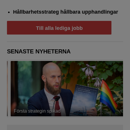
Hållbarhetsstrateg hållbara upphandlingar
Till alla lediga jobb
SENASTE NYHETERNA
Första strategin spikad
L