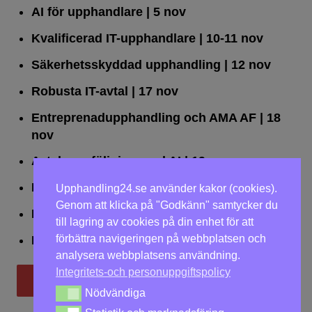
AI för upphandlare
| 5 nov
Kvalificerad IT-upphandlare
| 10-11 nov
Säkerhetsskyddad upphandling
| 12 nov
Robusta IT-avtal
| 17 nov
Entreprenadupphandling och AMA AF
| 18
nov
Avtalsuppföljning med AI
| 19 nov
Leda upphandlingar effektivt
| 25 nov
Upphandling24.se använder kakor (cookies).
Genom att klicka på "Godkänn" samtycker du
Dialogförfaranden
| 26 nov
till lagring av cookies på din enhet för att
förbättra navigeringen på webbplatsen och
LOU på två dagar
| 2-3 dec
analysera webbplatsens användning.
Integritets-och personuppgiftspolicy
Till utbildningar
Nödvändiga
Nödvändiga