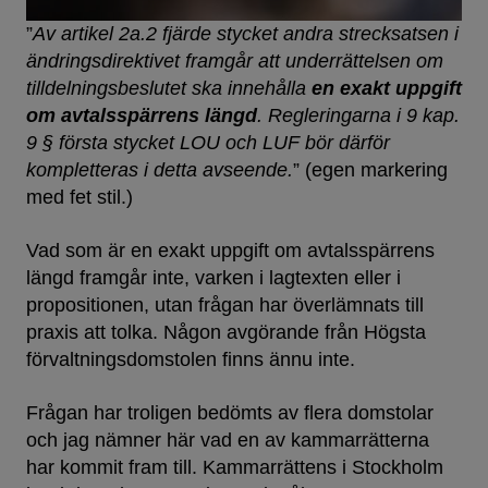
”
Av artikel 2a.2 fjärde stycket andra strecksatsen i
änd­rings­direktivet framgår att under­rät­telsen om
tilldel­ning­sbeslutet ska innehålla
en exakt uppgift
om avtalsspärrens längd
. Regleringarna i 9 kap.
9 § första stycket LOU och LUF bör därför
kompletteras i detta avseende.
” (egen markering
med fet stil.)
Vad som är en exakt uppgift om avtalsspärrens
längd framgår inte, varken i lagtexten eller i
propositionen, utan frågan har överlämnats till
praxis att tolka. Någon avgörande från Högsta
förvaltningsdomstolen finns ännu inte.
Frågan har troligen bedömts av flera domstolar
och jag nämner här vad en av kammarrätterna
har kommit fram till. Kammarrättens i Stockholm