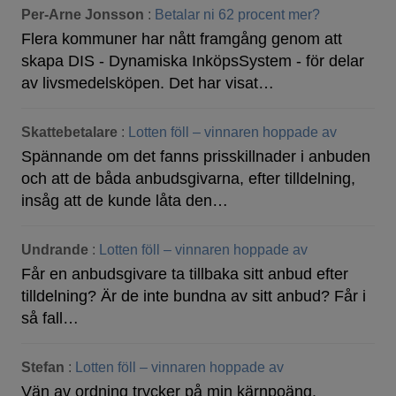
Per-Arne Jonsson
:
Betalar ni 62 procent mer?
Flera kommuner har nått framgång genom att
skapa DIS - Dynamiska InköpsSystem - för delar
av livsmedelsköpen. Det har visat…
Skattebetalare
:
Lotten föll – vinnaren hoppade av
Spännande om det fanns prisskillnader i anbuden
och att de båda anbudsgivarna, efter tilldelning,
insåg att de kunde låta den…
Undrande
:
Lotten föll – vinnaren hoppade av
Får en anbudsgivare ta tillbaka sitt anbud efter
tilldelning? Är de inte bundna av sitt anbud? Får i
så fall…
Stefan
:
Lotten föll – vinnaren hoppade av
Vän av ordning trycker på min kärnpoäng.