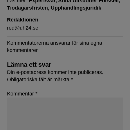
Läs mer:
Expertsvar
Anna Ulfsdotter Forssell
Tiodagarsfristen
Upphandlingsjuridik
Redaktionen
red@uh24.se
Kommentatorerna ansvarar för sina egna
kommentarer
Lämna ett svar
Din e-postadress kommer inte publiceras.
Obligatoriska fält är märkta
*
Kommentar
*