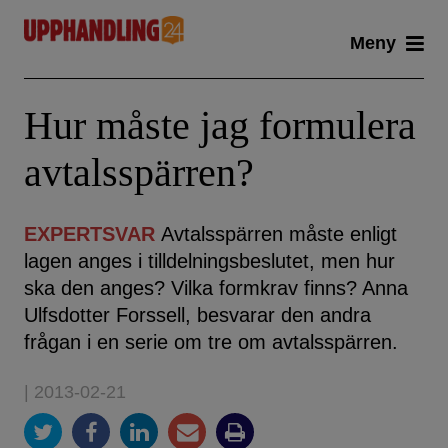
Skip
Meny
to
content
Hur måste jag formulera
avtalsspärren?
EXPERTSVAR
Avtalsspärren måste enligt
lagen anges i tilldelningsbeslutet, men hur
ska den anges? Vilka formkrav finns? Anna
Ulfsdotter Forssell, besvarar den andra
frågan i en serie om tre om avtalsspärren.
| 2013-02-21