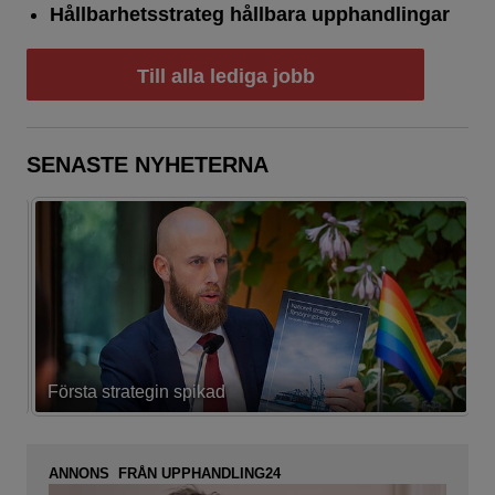
Hållbarhetsstrateg hållbara upphandlingar
Till alla lediga jobb
SENASTE NYHETERNA
Första strategin spikad
L
ANNONS FRÅN UPPHANDLING24