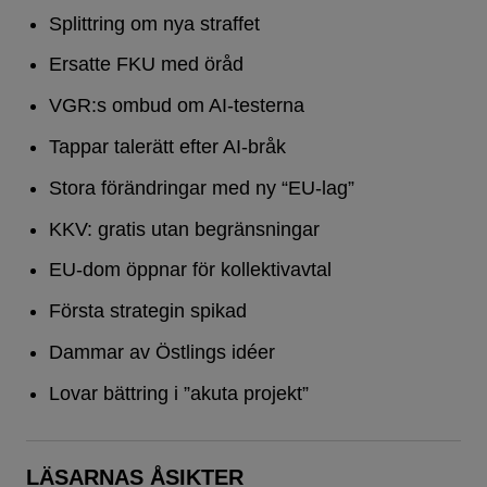
Splittring om nya straffet
Ersatte FKU med öråd
VGR:s ombud om AI-testerna
Tappar talerätt efter AI-bråk
Stora förändringar med ny “EU-lag”
KKV: gratis utan begränsningar
EU-dom öppnar för kollektivavtal
Första strategin spikad
Dammar av Östlings idéer
Lovar bättring i ”akuta projekt”
LÄSARNAS ÅSIKTER