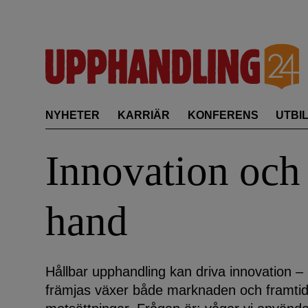
Skip
to
content
NYHETER
KARRIÄR
KONFERENS
UTBI
Innovation och 
hand
Hållbar upphandling kan driva innovation – 
främjas växer både marknaden och framtiden