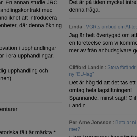
Det är på tiden mycket intre
lar. En annan studie JRC
denna fråga.
pphandlingskontrakt med
nnolikhet att introducera
enheter, där denna ökning
Linda
:
VGR:s ombud om AI-tes
Jag är helt övertygad om att
en företeelse som vi komme
ovation i upphandlingar
mer av från anbudsgivare g
ar i era upphandlingar.
Clifford Landin
:
Stora förändr
tlig upphandling och
ny “EU-lag”
anen)
Det är hög tid att det tas ett 
omtag hela lagstiftningen!
Spännande, minst sagt! Clif
Landin
entarer
Per-Arne Jonsson
:
Betalar ni
mer?
atoriska fält är märkta
*