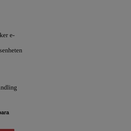
er e-
senheten
andling
bara