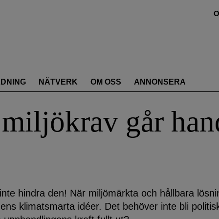
O
LDNING
NÄTVERK
OM OSS
ANNONSERA
miljökrav går han
inte hindra den! När miljömärkta och hållbara lösni
s klimatsmarta idéer. Det behöver inte bli politis