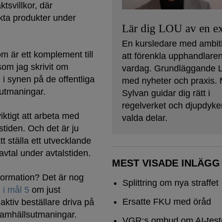
tsvillkor, där
kta produkter under
Lär dig LOU av en ex
En kursledare med ambit
om är ett komplement till
att förenkla upphandlare
som jag skrivit om
vardag. Grundläggande
 i synen på de offentliga
med nyheter och praxis. 
sutmaningar.
Sylvan guidar dig rätt i
regelverket och djupdyker
iktigt att arbeta med
valda delar.
stiden. Och det är ju
t ställa ett utvecklande
 avtal under avtalstiden.
MEST VISADE INLÄGG
nformation? Det är nog
Splittring om nya straffet
 i mål 5
om just
Ersatte FKU med öråd
aktiv beställare driva på
 samhällsutmaningar.
VGR:s ombud om AI-test