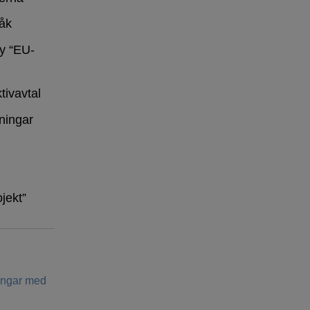
råk
y “EU-
tivavtal
ningar
ojekt”
ringar med