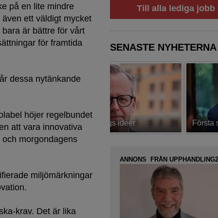
e på en lite mindre
Till alla lediga jobb
u även ett väldigt mycket
 bara är bättre för vårt
ttningar för framtida
SENASTE NYHETERNA
får dessa nytänkande
label höjer regelbundet
av Östlings idéer
Första strategin spikad
gen att vara innovativa
ens och morgondagens
ANNONS FRÅN UPPHANDLING2
tifierade miljömärkningar
novation.
ska-krav. Det är lika