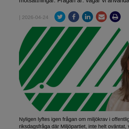
motsättningar. Frågan är: vågar vi använda 
| 2026-04-24
Nyligen lyftes igen frågan om miljökrav i offentlig
riksdagsfråga där Miljöpartiet, inte helt oväntat, vi