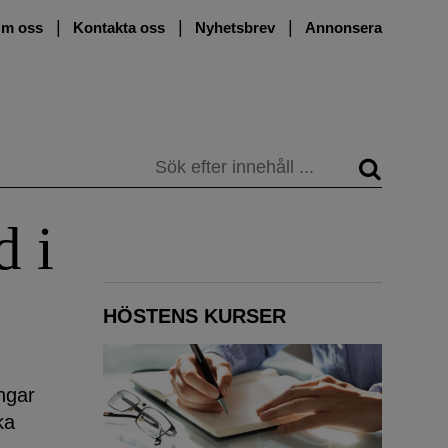
m oss
Kontakta oss
Nyhetsbrev
Annonsera
Sök
d i
HÖSTENS KURSER
ngar
ka