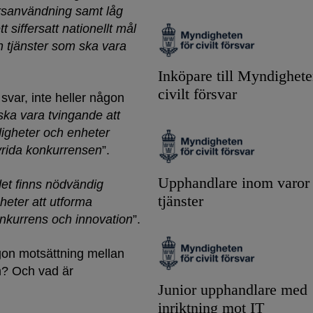
ursanvändning samt låg
tt siffersatt nationellt mål
h tjänster som ska vara
Inköpare till Myndighete
civilt försvar
 svar, inte heller någon
 ska vara tvingande att
digheter och enheter
vrida konkurrensen
”.
Upphandlare inom varor
 det finns nödvändig
tjänster
heter att utforma
onkurrens och innovation
”.
gon motsättning mellan
on? Och vad är
Junior upphandlare med
inriktning mot IT