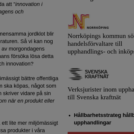
a att ”
innovation i
 dagens och
gemensamma jordklot blir
Norrköpings kommun sök
raturen. Så vi kan nog
handelsförvaltare till
en av morgondagens
upphandlings- och inköp
mans försöka lösa detta
ch innovation?
ömässigt bättre offentliga
som ska köpas, något som
Verksjurister inom upph
skriver vidare på sin
till Svenska kraftnät
om när en produkt eller
Hållbarhetsstrateg håll
upphandlingar
 ett lite mer miljömässigt
essa produkter i våra