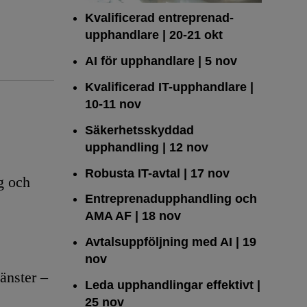
Kvalificerad entreprenad­
upphandlare
| 20-21 okt
AI för upphandlare
| 5 nov
Kvalificerad IT-upphandlare
|
10-11 nov
Säkerhetsskyddad
upphandling
| 12 nov
Robusta IT-avtal
| 17 nov
g och
Entreprenadupphandling och
AMA AF
| 18 nov
Avtalsuppföljning med AI
| 19
nov
änster –
Leda upphandlingar effektivt
|
25 nov