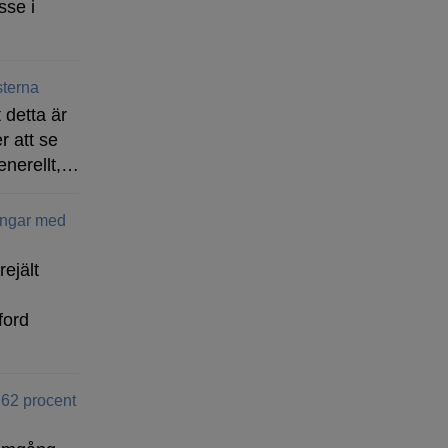
sse i
terna
 detta är
r att se
enerellt,…
ingar med
rejält
ford
 62 procent