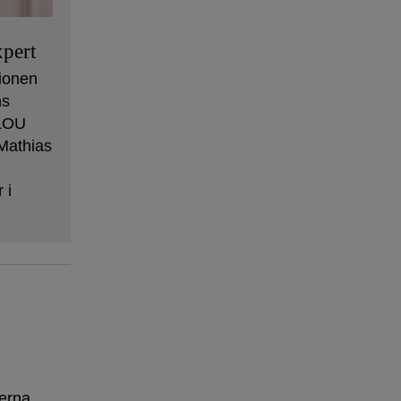
pert
ionen
ns
 LOU
Mathias
 i
erna