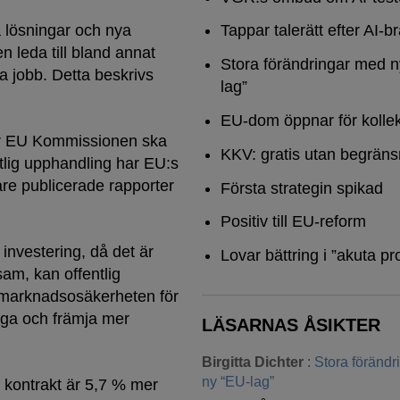
a lösningar och nya
Tappar talerätt efter AI-b
n leda till bland annat
Stora förändringar med n
ya jobb. Detta beskrivs
lag”
EU-dom öppnar för kollek
r EU Kommissionen ska
KKV: gratis utan begräns
ntlig upphandling har EU:s
gare publicerade rapporter
Första strategin spikad
Positiv till EU-reform
 investering, då det är
Lovar bättring i ”akuta pr
am, kan offentlig
a marknadsosäkerheten för
råga och främja mer
LÄSARNAS ÅSIKTER
Birgitta Dichter
:
Stora föränd
ny “EU-lag”
t kontrakt är 5,7 % mer