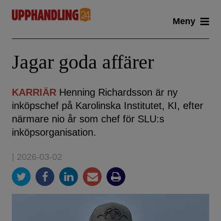
Skip
Meny
to
content
Jagar goda affärer
KARRIÄR
Henning Richardsson är ny
inköpschef på Karolinska Institutet, KI, efter
närmare nio år som chef för SLU:s
inköpsorganisation.
| 2026-03-02