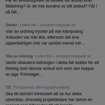
Får en anbudsgivare ta tillbaka sitt anbud efter
tilldelning? Är de inte bundna av sitt anbud? Får i
så fall…
Stefan
:
Lotten föll – vinnaren hoppade av
Vän av ordning trycker på min kärnpoäng.
Anbuden var inte lika, eftersom det ena
uppenbarligen inte var seriöst menat när…
Vän av ordning
:
Lotten föll – vinnaren hoppade av
Varför diskutera lottningen i detta fall istället för ett
företag som lämnar anbud och som sen hoppar
av pga "Företaget…
T.E
:
Polisanmäls efter kajupphandling
Ska bli oerhört intressant att se hur detta
utvecklas. Ansvarig projektledare har skrivit en