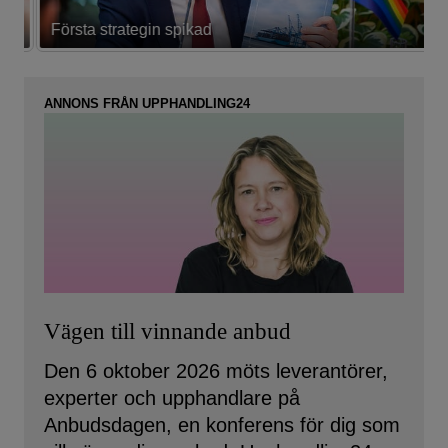
Första strategin spikad
L
ANNONS FRÅN UPPHANDLING24
Vägen till vinnande anbud
Den 6 oktober 2026 möts leverantörer,
experter och upphandlare på
Anbudsdagen, en konferens för dig som