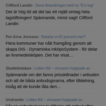
Clifford Landin
:
Stora förändringar med ny “EU-lag”
Det är hög tid att det tas ett rejält omtag hela
lagstiftningen! Spännande, minst sagt! Clifford
Landin
Per-Arne Jonsson
:
Betalar ni 62 procent mer?
Flera kommuner har nått framgång genom att
skapa DIS - Dynamiska InköpsSystem - för delar
av livsmedelsköpen. Det har visat…
Skattebetalare
:
Lotten föll – vinnaren hoppade av
Spännande om det fanns prisskillnader i anbuden
och att de båda anbudsgivarna, efter tilldelning,
insåg att de kunde låta den…
Undrande
:
Lotten föll – vinnaren hoppade av