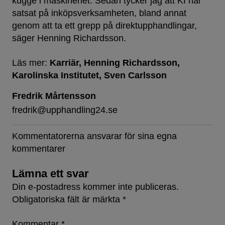
kugge i maskineriet. Sedan tycker jag att KI har
satsat på inköpsverksamheten, bland annat
genom att ta ett grepp på direktupphandlingar,
säger Henning Richardsson.
Läs mer:
Karriär
Henning Richardsson
Karolinska Institutet
Sven Carlsson
Fredrik Mårtensson
fredrik@upphandling24.se
Kommentatorerna ansvarar för sina egna
kommentarer
Lämna ett svar
Din e-postadress kommer inte publiceras.
Obligatoriska fält är märkta
*
Kommentar
*