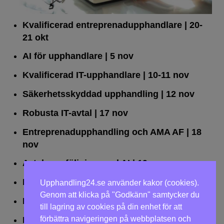
Kvalificerad entreprenad­upphandlare
| 20-
21 okt
AI för upphandlare
| 5 nov
Kvalificerad IT-upphandlare
| 10-11 nov
Säkerhetsskyddad upphandling
| 12 nov
Robusta IT-avtal
| 17 nov
Entreprenadupphandling och AMA AF
| 18
nov
Avtalsuppföljning med AI
| 19 nov
Leda upphandlingar effektivt
| 25 nov
Upphandling24.se använder kakor (cookies).
Genom att klicka på "Godkänn" samtycker du
Dialogförfaranden
| 26 nov
till lagring av cookies på din enhet för att
förbättra navigeringen på webbplatsen och
LOU på två dagar
| 2-3 dec