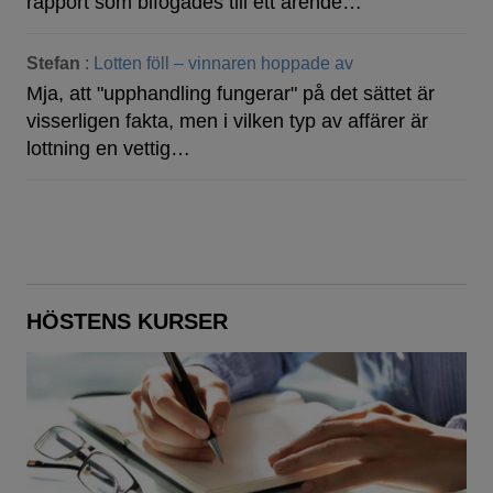
rapport som bifogades till ett ärende…
Stefan
:
Lotten föll – vinnaren hoppade av
Mja, att "upphandling fungerar" på det sättet är
visserligen fakta, men i vilken typ av affärer är
lottning en vettig…
HÖSTENS KURSER