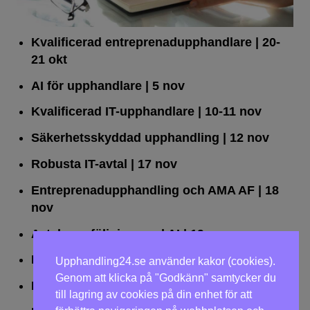
Kvalificerad entreprenad­upphandlare
| 20-
21 okt
AI för upphandlare
| 5 nov
Kvalificerad IT-upphandlare
| 10-11 nov
Säkerhetsskyddad upphandling
| 12 nov
Robusta IT-avtal
| 17 nov
Entreprenadupphandling och AMA AF
| 18
nov
Avtalsuppföljning med AI
| 19 nov
Leda upphandlingar effektivt
| 25 nov
Upphandling24.se använder kakor (cookies).
Genom att klicka på "Godkänn" samtycker du
Dialogförfaranden
| 26 nov
till lagring av cookies på din enhet för att