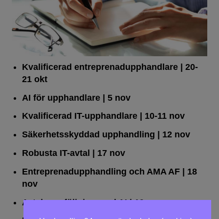
Kvalificerad entreprenad­upphandlare
| 20-
21 okt
AI för upphandlare
| 5 nov
Kvalificerad IT-upphandlare
| 10-11 nov
Säkerhetsskyddad upphandling
| 12 nov
Robusta IT-avtal
| 17 nov
Entreprenadupphandling och AMA AF
| 18
nov
Avtalsuppföljning med AI
| 19 nov