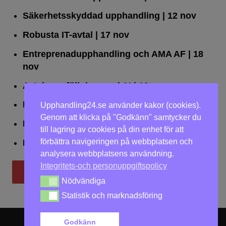
Säkerhetsskyddad upphandling
| 12 nov
Robusta IT-avtal
| 17 nov
Entreprenadupphandling och AMA AF
| 18
nov
Avtalsuppföljning med AI
| 19 nov
Leda upphandlingar effektivt
| 25 nov
Upphandling24.se använder kakor (cookies).
Genom att klicka på "Godkänn" samtycker du
Dialogförfaranden
| 26 nov
till lagring av cookies på din enhet för att
förbättra navigeringen på webbplatsen och
LOU på två dagar
| 2-3 dec
analysera webbplatsens användning.
Integritets-och personuppgiftspolicy
Till utbildningar
Nödvändiga
Nödvändiga
Statistik och marknadsföring
Statistik och marknadsföring
Godkänn