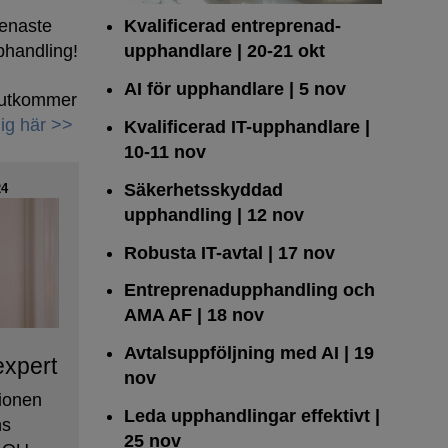
senaste
Kvalificerad entreprenad­
phandling!
upphandlare
| 20-21 okt
AI för upphandlare
| 5 nov
h utkommer
ig här >>
Kvalificerad IT-upphandlare
|
10-11 nov
Säkerhetsskyddad
4
upphandling
| 12 nov
Robusta IT-avtal
| 17 nov
Entreprenadupphandling och
AMA AF
| 18 nov
Avtalsuppföljning med AI
| 19
expert
nov
ionen
Leda upphandlingar effektivt
|
ns
25 nov