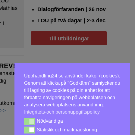
 LOU
Mathias
Dialogförfaranden
| 26 nov
LOU på två dagar
| 2-3 dec
 i
Till utbildningar
REV!
senaste
Upphandling24.se använder kakor (cookies).
lig
Genom att klicka på "Godkänn" samtycker du
till lagring av cookies på din enhet för att
förbättra navigeringen på webbplatsen och
h utkommer
analysera webbplatsens användning.
 >>
Integritets-och personuppgiftspolicy
Nödvändiga
Nödvändiga
Statistik och marknadsföring
Statistik och marknadsföring