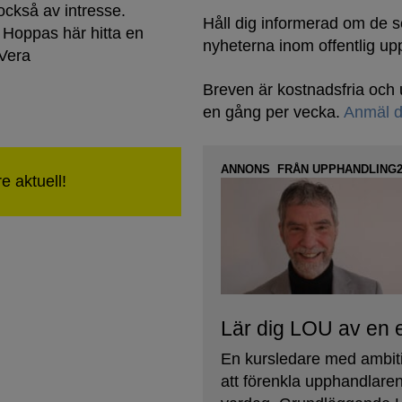
ckså av intresse.
Håll dig informerad om de 
Hoppas här hitta en
nyheterna inom offentlig up
/Vera
Breven är kostnadsfria oc
en gång per vecka.
Anmäl d
ANNONS FRÅN UPPHANDLING2
Lär dig LOU av en 
En kursledare med ambit
att förenkla upphandlare