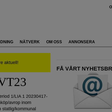
O
LDNING
NÄTVERK
OM OSS
ANNONSERA
FÅ VÅRT NYHETSBR
 VT23
eriod 1/LIA 1 20230417-
köp/avrop inom
 statlig/kommunal