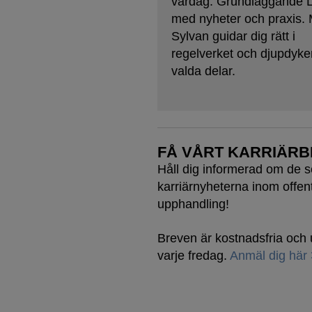
vardag. Grundläggande
med nyheter och praxis. 
Sylvan guidar dig rätt i
regelverket och djupdyker
valda delar.
FÅ VÅRT KARRIÄRB
Håll dig informerad om de 
karriärnyheterna inom offent
upphandling!
Breven är kostnadsfria oc
varje fredag.
Anmäl dig här