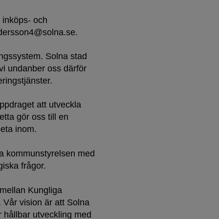
. inköps- och
ndersson4@solna.se.
ringssystem. Solna stad
 vi undanber oss därför
eringstjänster.
pdraget att utveckla
ta gör oss till en
beta inom.
räda kommunstyrelsen med
iska frågor.
n mellan Kungliga
Vår vision är att Solna
r hållbar utveckling med