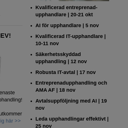
Kvalificerad entreprenad­
upphandlare
| 20-21 okt
5
AI för upphandlare
| 5 nov
EV!
Kvalificerad IT-upphandlare
|
10-11 nov
Säkerhetsskyddad
upphandling
| 12 nov
Robusta IT-avtal
| 17 nov
Entreprenadupphandling och
AMA AF
| 18 nov
senaste
phandling!
Avtalsuppföljning med AI
| 19
nov
h utkommer
Leda upphandlingar effektivt
|
ig här >>
25 nov