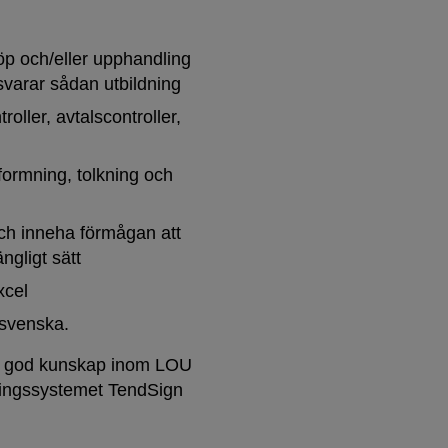
köp och/eller upphandling
tsvarar sådan utbildning
roller, avtalscontroller,
formning, tolkning och
och inneha förmågan att
ngligt sätt
xcel
å svenska.
ar god kunskap inom LOU
lingssystemet TendSign