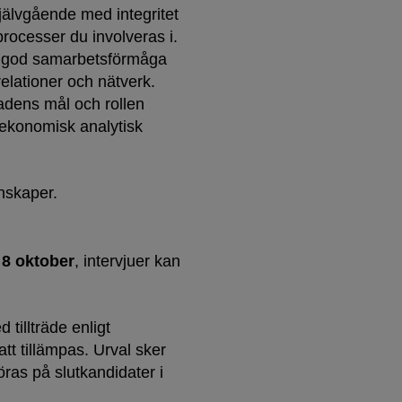
självgående med integritet
processer du involveras i.
t god samarbetsförmåga
elationer och nätverk.
adens mål och rollen
 ekonomisk analytisk
enskaper.
n
8 oktober
, intervjuer kan
 tillträde enligt
t tillämpas. Urval sker
as på slutkandidater i