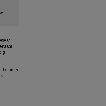
ag.
REV!
senaste
lig
h utkommer
 >>