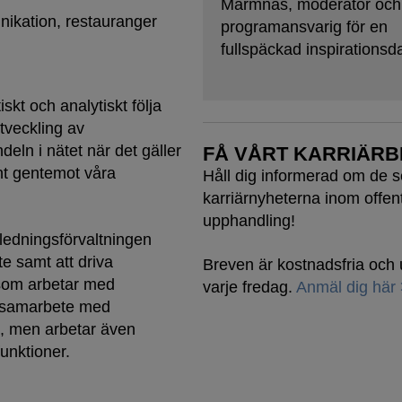
Marmnäs, moderator och
nikation, restauranger
programansvarig för en
fullspäckad inspirationsd
skt och analytiskt följa
tveckling av
deln i nätet när det gäller
FÅ VÅRT KARRIÄRB
nt gentemot våra
Håll dig informerad om de 
karriärnyheterna inom offent
upphandling!
ledningsförvaltningen
te samt att driva
Breven är kostnadsfria oc
 som arbetar med
varje fredag.
Anmäl dig här
a samarbete med
, men arbetar även
unktioner.