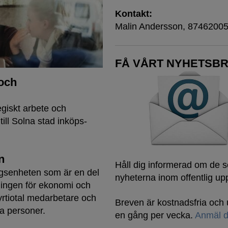
Kontakt:
Malin Andersson, 8746200
FÅ VÅRT NYHETSBR
 och
egiskt arbete och
ill Solna stad inköps-
n
Håll dig informerad om de 
ngsenheten som är en del
nyheterna inom offentlig up
ningen för ekonomi och
yrtiotal medarbetare och
Breven är kostnadsfria oc
ta personer.
en gång per vecka.
Anmäl d