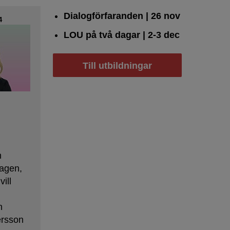
Dialogförfaranden
| 26 nov
4
LOU på två dagar
| 2-3 dec
Till utbildningar
s
h
agen,
ill
n
ersson