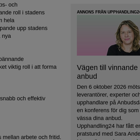
ps- och
nde roll i stadens
ANNONS FRÅN UPPHANDLING2
m hela
löpande upp stadens
a nya
 spännande
Vägen till vinnande
viktig roll i att forma
anbud
Den 6 oktober 2026 möt
leverantörer, experter oc
 snabb och effektiv
upphandlare på Anbudsd
en konferens för dig som v
vässa dina anbud.
Upphandling24 har fått e
pratstund med Sara And
mellan arbete och fritid.