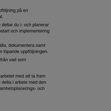
följning på en
l.
eltar du i- och planerar
ppstart och implementering
tälla, dokumentera samt
en löpande uppföljningen.
ifrån vad som
arbetet med att ta fram
 delta i arbete med den
samhetsplanerings- och