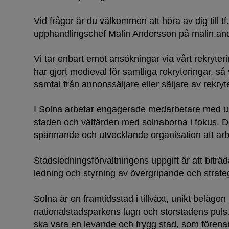
Vid frågor är du välkommen att höra av dig till tf
upphandlingschef Malin Andersson på malin.a
Vi tar enbart emot ansökningar via vårt rekryte
har gjort medieval för samtliga rekryteringar, så
samtal från annonssäljare eller säljare av rekryt
I Solna arbetar engagerade medarbetare med up
staden och välfärden med solnaborna i fokus. Det
spännande och utvecklande organisation att ar
Stadsledningsförvaltningens uppgift är att bit
ledning och styrning av övergripande och strateg
Solna är en framtidsstad i tillväxt, unikt beläge
nationalstadsparkens lugn och storstadens puls. 
ska vara en levande och trygg stad, som förena