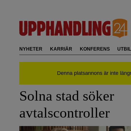
Skip
to
content
NYHETER
KARRIÄR
KONFERENS
UTBI
Solna stad söker
avtalscontroller