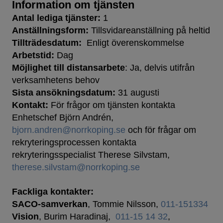
Information om tjänsten
Antal lediga tjänster:
1
Anställningsform:
Tillsvidareanställning på heltid
Tillträdesdatum:
Enligt överenskommelse
Arbetstid:
Dag
Möjlighet till distansarbete
: Ja, delvis utifrån
verksamhetens behov
Sista ansökningsdatum:
31 augusti
Kontakt:
För frågor om tjänsten kontakta
Enhetschef Björn Andrén,
bjorn.andren@norrkoping.se
och för frågar om
rekryteringsprocessen kontakta
rekryteringsspecialist Therese Silvstam,
therese.silvstam@norrkoping.se
Fackliga kontakter:
SACO-samverkan
, Tommie Nilsson,
011-151334
Vision
, Burim Haradinaj,
011-15 14 32
,