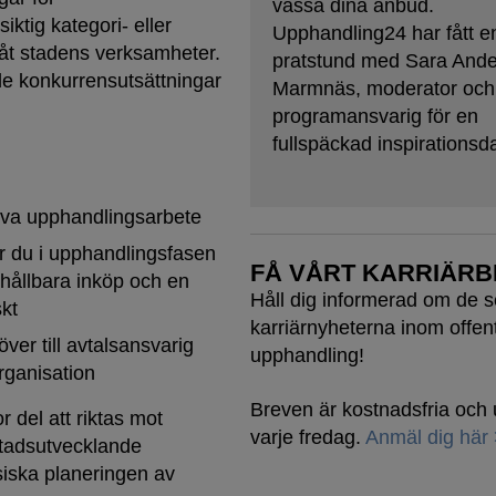
vässa dina anbud.
ktig kategori- eller
Upphandling24 har fått e
åt stadens verksamheter.
pratstund med Sara And
de konkurrensutsättningar
Marmnäs, moderator och
programansvarig för en
fullspäckad inspirationsd
driva upphandlingsarbete
ar du i upphandlingsfasen
FÅ VÅRT KARRIÄRB
l hållbara inköp och en
Håll dig informerad om de 
skt
karriärnyheterna inom offent
er till avtalsansvarig
upphandling!
organisation
Breven är kostnadsfria oc
r del att riktas mot
varje fredag.
Anmäl dig här
stadsutvecklande
siska planeringen av