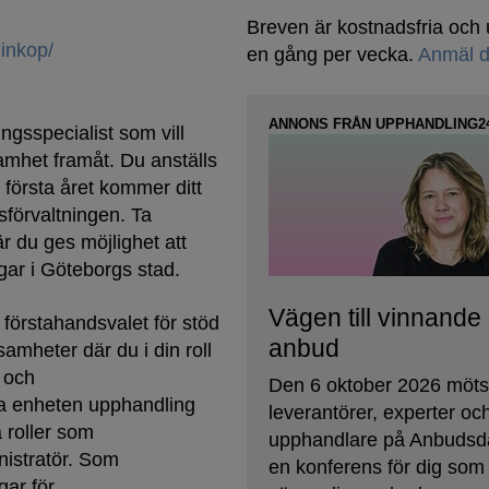
Breven är kostnadsfria oc
inkop/
en gång per vecka.
Anmäl d
ANNONS FRÅN UPPHANDLING2
ngsspecialist som vill
mhet framåt. Du anställs
första året kommer ditt
sförvaltningen. Ta
är du ges möjlighet att
ngar i Göteborgs stad.
Vägen till vinnande
förstahandsvalet för stöd
anbud
amheter där du i din roll
 och
Den 6 oktober 2026 möt
ra enheten upphandling
leverantörer, experter oc
 roller som
upphandlare på Anbudsd
nistratör. Som
en konferens för dig som v
gar för