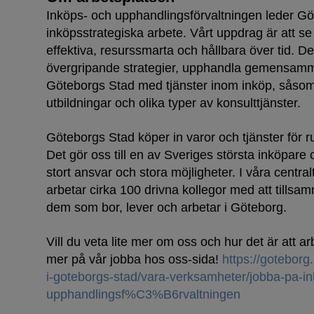
Inköps- och upphandlingsförvaltningen leder G
inköpsstrategiska arbete. Vårt uppdrag är att se t
effektiva, resurssmarta och hållbara över tid. De
övergripande strategier, upphandla gemensamma
Göteborgs Stad med tjänster inom inköp, såsom
utbildningar och olika typer av konsulttjänster.
Göteborgs Stad köper in varor och tjänster för ru
Det gör oss till en av Sveriges största inköpa
stort ansvar och stora möjligheter. I våra central
arbetar cirka 100 drivna kollegor med att tillsa
dem som bor, lever och arbetar i Göteborg.
Vill du veta lite mer om oss och hur det är att ar
mer på vår jobba hos oss-sida!
https://goteborg.
i-goteborgs-stad/vara-verksamheter/jobba-pa-i
upphandlingsf%C3%B6rvaltningen