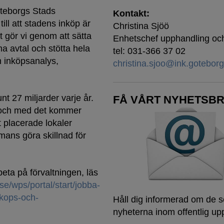
öteborgs Stads
Kontakt:
ill att stadens inköp är
Christina Sjöö
t gör vi genom att sätta
Enhetschef upphandling och
 avtal och stötta hela
tel: 031-366 37 02
 inköpsanalys,
christina.sjoo@ink.goteborg
nt 27 miljarder varje år.
FÅ VÅRT NYHETSBR
re och med det kommer
t placerade lokaler
mmans göra skillnad för
beta på förvaltningen, läs
se/wps/portal/start/jobba-
nkops-och-
Håll dig informerad om de 
nyheterna inom offentlig up