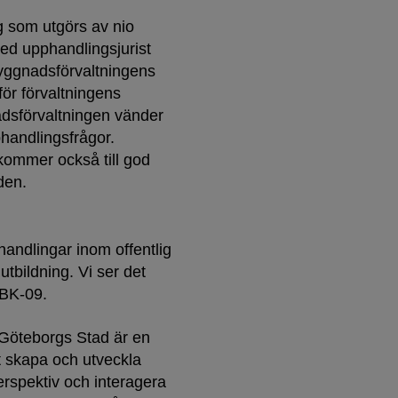
 som utgörs av nio
med upphandlingsjurist
yggnadsförvaltningens
ör förvaltningens
dsförvaltningen vänder
pphandlingsfrågor.
kommer också till god
den.
handlingar inom offentlig
utbildning. Vi ser det
BK-09.
. Göteborgs Stad är en
t skapa och utveckla
perspektiv och interagera