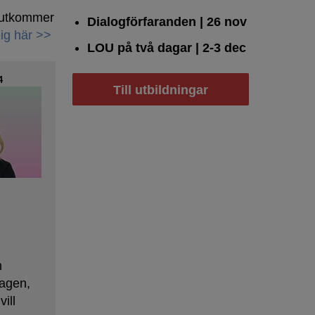
h utkommer
Dialogförfaranden
| 26 nov
ig här >>
LOU på två dagar
| 2-3 dec
4
Till utbildningar
s
h
agen,
ill