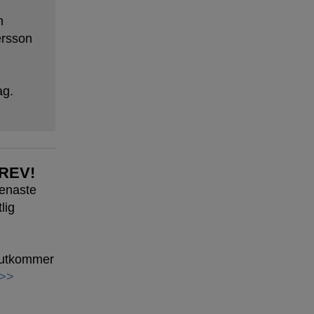
n
ersson
ag.
REV!
senaste
lig
h utkommer
 >>