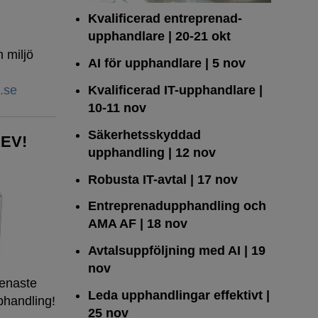
Kvalificerad entreprenad­
upphandlare
| 20-21 okt
 miljö
AI för upphandlare
| 5 nov
Kvalificerad IT-upphandlare
|
.se
10-11 nov
Säkerhetsskyddad
EV!
upphandling
| 12 nov
Robusta IT-avtal
| 17 nov
Entreprenadupphandling och
AMA AF
| 18 nov
Avtalsuppföljning med AI
| 19
nov
senaste
Leda upphandlingar effektivt
|
phandling!
25 nov