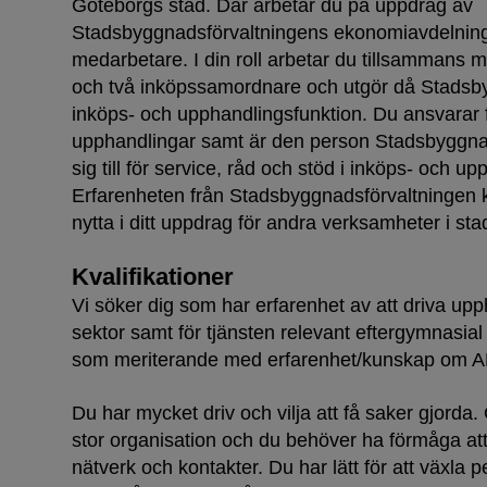
Göteborgs stad. Där arbetar du på uppdrag av
Stadsbyggnadsförvaltningens ekonomiavdelning
medarbetare. I din roll arbetar du tillsammans 
och två inköpssamordnare och utgör då Stadsb
inköps- och upphandlingsfunktion. Du ansvarar f
upphandlingar samt är den person Stadsbyggna
sig till för service, råd och stöd i inköps- och u
Erfarenheten från Stadsbyggnadsförvaltningen 
nytta i ditt uppdrag för andra verksamheter i sta
Kvalifikationer
Vi söker dig som har erfarenhet av att driva upp
sektor samt för tjänsten relevant eftergymnasial 
som meriterande med erfarenhet/kunskap om A
Du har mycket driv och vilja att få saker gjorda
stor organisation och du behöver ha förmåga at
nätverk och kontakter. Du har lätt för att växla 