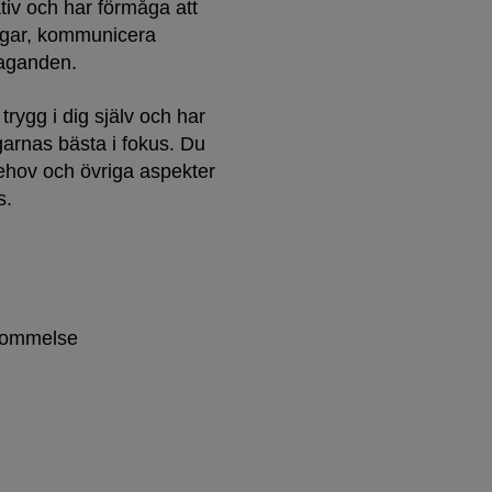
iv och har förmåga att
ngar, kommunicera
taganden.
 trygg i dig själv och har
garnas bästa i fokus. Du
ehov och övriga aspekter
s.
nskommelse