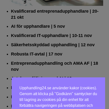
Kvalificerad entreprenad­upphandlare
| 20-
21 okt
AI för upphandlare
| 5 nov
Kvalificerad IT-upphandlare
| 10-11 nov
Säkerhetsskyddad upphandling
| 12 nov
Robusta IT-avtal
| 17 nov
Entreprenadupphandling och AMA AF
| 18
nov
Avtalsuppföljning med AI
| 19 nov
Leda upphandlingar effektivt
| 25 nov
Upphandling24.se använder kakor (cookies).
Genom att klicka på "Godkänn" samtycker du
Dialogförfaranden
| 26 nov
till lagring av cookies på din enhet för att
förbättra navigeringen på webbplatsen och
LOU på två dagar
| 2-3 dec