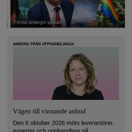
Första strategin spikad
L
ANNONS FRÅN UPPHANDLING24
Vägen till vinnande anbud
Den 6 oktober 2026 möts leverantörer,
experter och upphandlare på