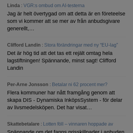
Linda
:
VGR:s ombud om AI-testerna
Jag är helt övertygad om att detta är en företeelse
som vi kommer att se mer av från anbudsgivare
generellt,…
Clifford Landin
:
Stora förändringar med ny “EU-lag”
Det är hög tid att det tas ett rejält omtag hela
lagstiftningen! Spännande, minst sagt! Clifford
Landin
Per-Arne Jonsson
:
Betalar ni 62 procent mer?
Flera kommuner har nått framgång genom att
skapa DIS - Dynamiska InköpsSystem - för delar
av livsmedelsköpen. Det har visat…
Skattebetalare
:
Lotten föll – vinnaren hoppade av
Spännande om det fanns prisskillnader i anbuden