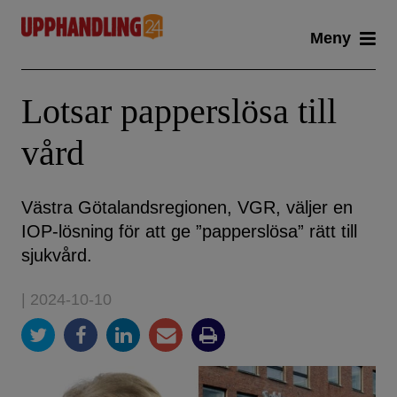
Skip
Meny
to
content
Lotsar papperslösa till
vård
Västra Götalandsregionen, VGR, väljer en
IOP-lösning för att ge ”papperslösa” rätt till
sjukvård.
| 2024-10-10