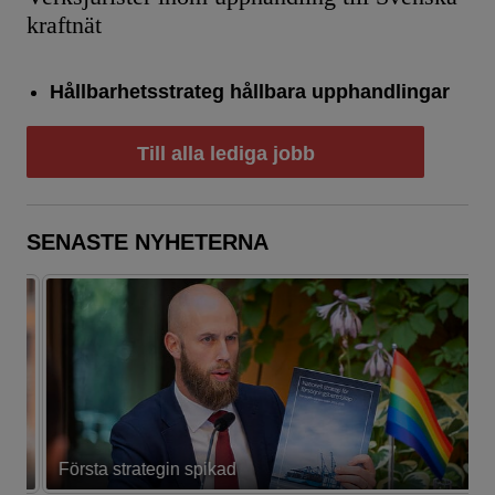
kraftnät
Hållbarhetsstrateg hållbara upphandlingar
Till alla lediga jobb
SENASTE NYHETERNA
Första strategin spikad
L