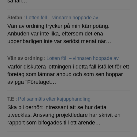
så fall…
Stefan
:
Lotten föll – vinnaren hoppade av
Vän av ordning trycker på min kärnpoäng.
Anbuden var inte lika, eftersom det ena
uppenbarligen inte var seriöst menat när…
Vän av ordning
:
Lotten föll – vinnaren hoppade av
Varför diskutera lottningen i detta fall istället för ett
företag som lämnar anbud och som sen hoppar
av pga "Företaget…
T.E
:
Polisanmäls efter kajupphandling
Ska bli oerhört intressant att se hur detta
utvecklas. Ansvarig projektledare har skrivit en
rapport som bifogades till ett ärende…