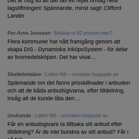
Det är hög tid att det tas ett rejält omtag hela
lagstiftningen! Spännande, minst sagt! Clifford
Landin
Per-Arne Jonsson
:
Betalar ni 62 procent mer?
Flera kommuner har nått framgång genom att
skapa DIS - Dynamiska InköpsSystem - för delar
av livsmedelsköpen. Det har visat…
Skattebetalare
:
Lotten föll – vinnaren hoppade av
Spännande om det fanns prisskillnader i anbuden
och att de båda anbudsgivarna, efter tilldelning,
insåg att de kunde låta den…
Undrande
:
Lotten föll – vinnaren hoppade av
Får en anbudsgivare ta tillbaka sitt anbud efter
tilldelning? Är de inte bundna av sitt anbud? Får i