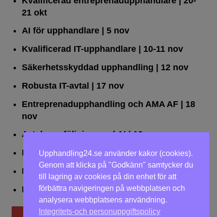
Kvalificerad entreprenad­upphandlare
| 20-
21 okt
AI för upphandlare
| 5 nov
Kvalificerad IT-upphandlare
| 10-11 nov
Säkerhetsskyddad upphandling
| 12 nov
Robusta IT-avtal
| 17 nov
Entreprenadupphandling och AMA AF
| 18
nov
Avtalsuppföljning med AI
| 19 nov
Leda upphandlingar effektivt
| 25 nov
Upphandling24.se använder kakor (cookies).
Genom att klicka på "Godkänn" samtycker du
Dialogförfaranden
| 26 nov
till lagring av cookies på din enhet för att
förbättra navigeringen på webbplatsen och
LOU på två dagar
| 2-3 dec
analysera webbplatsens användning.
Integritets-och personuppgiftspolicy