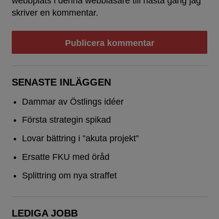
webbplats i denna webbläsare till nästa gång jag
skriver en kommentar.
SENASTE INLÄGGEN
Dammar av Östlings idéer
Första strategin spikad
Lovar bättring i ”akuta projekt”
Ersatte FKU med öråd
Splittring om nya straffet
LEDIGA JOBB