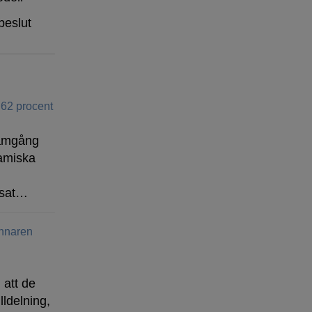
beslut
 62 procent
ramgång
amiska
isat…
vinnaren
 att de
lldelning,