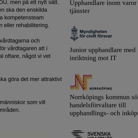
, men på ett nytt sätt.
Upphandlare inom varor
en ska den enskilda
tjänster
lika kompetensteam
eller rehabilitering.
r vårdtagarna och
ör vårdtagaren att i
Junior upphandlare med
 oftare, något vi vet
inriktning mot IT
a göra det mer attraktivt
Norrköpings kommun sök
 människor som vill
handelsförvaltare till
stområden.
upphandlings- och inköp