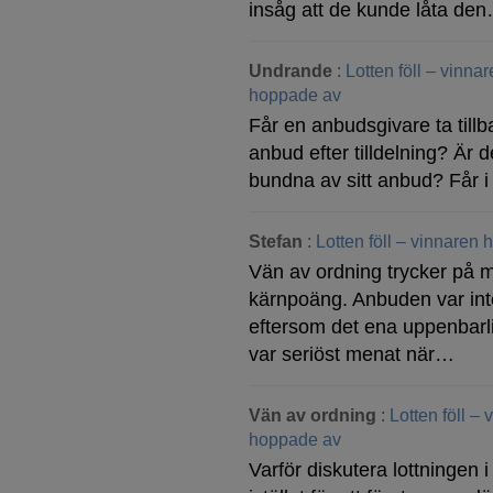
insåg att de kunde låta de
Undrande
:
Lotten föll – vinna
hoppade av
Får en anbudsgivare ta tillba
anbud efter tilldelning? Är d
bundna av sitt anbud? Får i
Stefan
:
Lotten föll – vinnaren
Vän av ordning trycker på 
kärnpoäng. Anbuden var inte
eftersom det ena uppenbarl
var seriöst menat när…
Vän av ordning
:
Lotten föll –
hoppade av
Varför diskutera lottningen i 