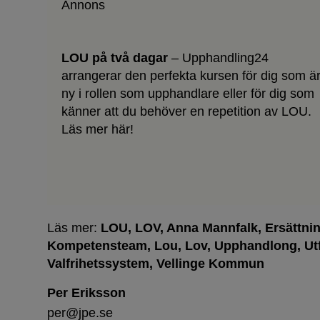
Annons
LOU på två dagar
– Upphandling24
arrangerar den perfekta kursen för dig som ä
ny i rollen som upphandlare eller för dig som
känner att du behöver en repetition av LOU.
Läs mer här!
Läs mer:
LOU
LOV
Anna Mannfalk
Ersättni
Kompetensteam
Lou
Lov
Upphandlong
Ut
Valfrihetssystem
Vellinge Kommun
Per Eriksson
per@jpe.se
Ersatte