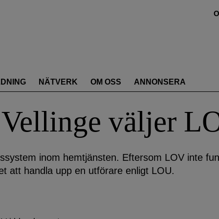
O
LDNING
NÄTVERK
OM OSS
ANNONSERA
Vellinge väljer L
tssystem inom hemtjänsten. Eftersom LOV inte fun
 att handla upp en utförare enligt LOU.