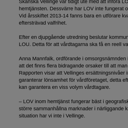
Skånska Vellinge var tidigt ute med att införa L
hemtjänsten. Dessvärre har LOV inte fungerat 
Vid årsskiftet 2013-14 fanns bara en utförare kv
eftersträvad valfrihet.
Efter en djupgående utredning beslutar kommune
LOU. Detta för att vårdtagarna ska få en reell va
Anna Mannfalk, ordförande i omsorgsnämnden i
att det finns flera bidragande orsaker till att ma
Rapporten visar att Vellinges ersättningsnivåer int
garanterar lönsamhet för vårdföretaget, detta 
kan garantera en viss volym vårdtagare.
– LOV inom hemtjänst fungerar bäst i geografis
större sammanhållna marknader i närliggande
situation har vi inte i Vellinge.