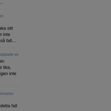
n…
ren
ka sitt
e inte
 så fall…
 hoppade av
min
 lika,
igen inte
 vinnaren
detta fall