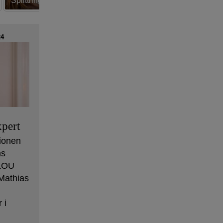
4
pert
ionen
ns
 LOU
Mathias
 i