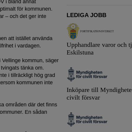
OV i bland annat
optimalt för kommunen.
LEDIGA JOBB
ar – och det ger inte
n att istället använda
Upphandlare varor och tj
lfrihet i vardagen.
Eskilstuna
 Vellinge kommun, säger
n tvingats tänka om.
e i tillräckligt hög grad
eftersom kommunen inte
Inköpare till Myndighete
civilt försvar
ka områden där det finns
 kommuner. En sådan