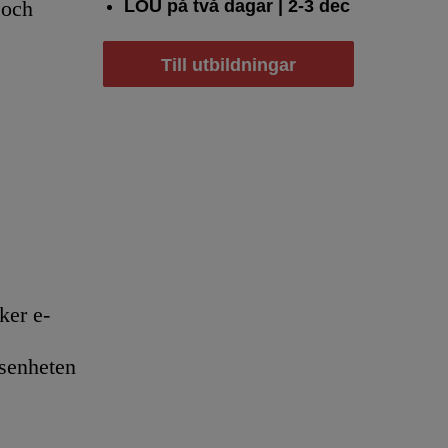
LOU på två dagar
| 2-3 dec
 och
Till utbildningar
er e-
senheten