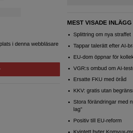
MEST VISADE INLÄGG
Splittring om nya straffet
plats i denna webbläsare
Tappar talerätt efter AI-b
EU-dom öppnar för kollek
VGR:s ombud om AI-test
Ersatte FKU med öråd
KKV: gratis utan begräns
Stora förändringar med n
lag”
Positiv till EU-reform
Kvintett byter Komvux-mo