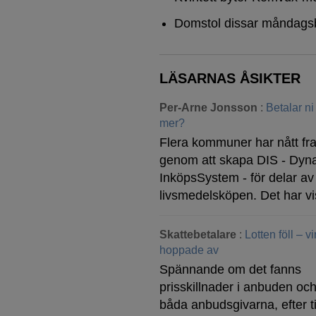
Domstol dissar måndags
LÄSARNAS ÅSIKTER
Per-Arne Jonsson
:
Betalar ni
mer?
Flera kommuner har nått f
genom att skapa DIS - Dyn
InköpsSystem - för delar av
livsmedelsköpen. Det har v
Skattebetalare
:
Lotten föll – 
hoppade av
Spännande om det fanns
prisskillnader i anbuden och
båda anbudsgivarna, efter ti