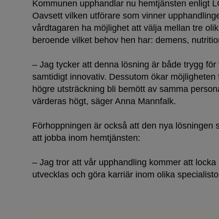
Kommunen upphandlar nu hemtjänsten enligt LOU
Oavsett vilken utförare som vinner upphandling
vårdtagaren ha möjlighet att välja mellan tre o
beroende vilket behov hen har: demens, nutrition 
– Jag tycker att denna lösning är både trygg fö
samtidigt innovativ. Dessutom ökar möjligheten f
högre utsträckning bli bemött av samma personal
värderas högt, säger Anna Mannfalk.
Förhoppningen är också att den nya lösningen sk
att jobba inom hemtjänsten:
– Jag tror att vår upphandling kommer att locka
utvecklas och göra karriär inom olika speciali