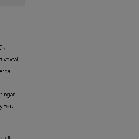
råk
tivavtal
erna
ningar
y “EU-
dell