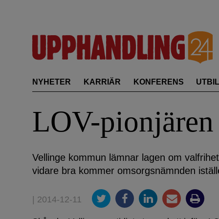
Skip
to
content
NYHETER
KARRIÄR
KONFERENS
UTBI
LOV-pionjären 
Vellinge kommun lämnar lagen om valfrihe
vidare bra kommer omsorgsnämnden istället
| 2014-12-11