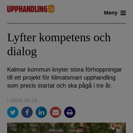
Skip
Meny
to
content
Lyfter kompetens och
dialog
Kalmar kommun knyter stora förhoppningar
till ett projekt för klimatsmart upphandling
som precis startat och ska pågå i tre år.
| 2024-10-15