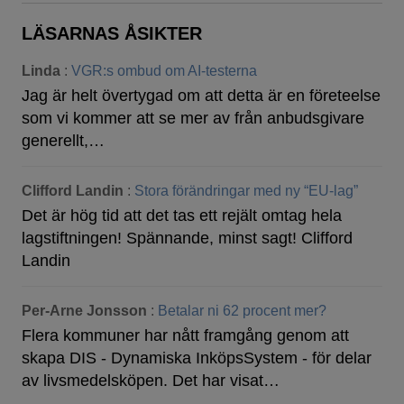
LÄSARNAS ÅSIKTER
Linda
:
VGR:s ombud om AI-testerna
Jag är helt övertygad om att detta är en företeelse
som vi kommer att se mer av från anbudsgivare
generellt,…
Clifford Landin
:
Stora förändringar med ny “EU-lag”
Det är hög tid att det tas ett rejält omtag hela
lagstiftningen! Spännande, minst sagt! Clifford
Landin
Per-Arne Jonsson
:
Betalar ni 62 procent mer?
Flera kommuner har nått framgång genom att
skapa DIS - Dynamiska InköpsSystem - för delar
av livsmedelsköpen. Det har visat…