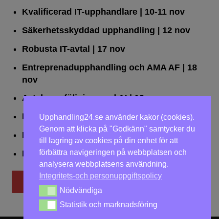
Kvalificerad IT-upphandlare
| 10-11 nov
Säkerhetsskyddad upphandling
| 12 nov
Robusta IT-avtal
| 17 nov
Entreprenadupphandling och AMA AF
| 18
nov
Avtalsuppföljning med AI
| 19 nov
Leda upphandlingar effektivt
| 25 nov
Upphandling24.se använder kakor (cookies).
Genom att klicka på "Godkänn" samtycker du
Dialogförfaranden
| 26 nov
till lagring av cookies på din enhet för att
förbättra navigeringen på webbplatsen och
LOU på två dagar
| 2-3 dec
analysera webbplatsens användning.
Integritets-och personuppgiftspolicy
Till utbildningar
Nödvändiga
Nödvändiga
Statistik och marknadsföring
Statistik och marknadsföring