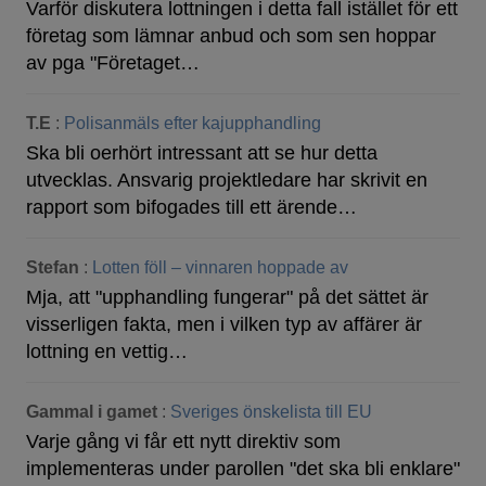
Varför diskutera lottningen i detta fall istället för ett
företag som lämnar anbud och som sen hoppar
av pga "Företaget…
T.E
:
Polisanmäls efter kajupphandling
Ska bli oerhört intressant att se hur detta
utvecklas. Ansvarig projektledare har skrivit en
rapport som bifogades till ett ärende…
Stefan
:
Lotten föll – vinnaren hoppade av
Mja, att "upphandling fungerar" på det sättet är
visserligen fakta, men i vilken typ av affärer är
lottning en vettig…
Gammal i gamet
:
Sveriges önskelista till EU
Varje gång vi får ett nytt direktiv som
implementeras under parollen "det ska bli enklare"