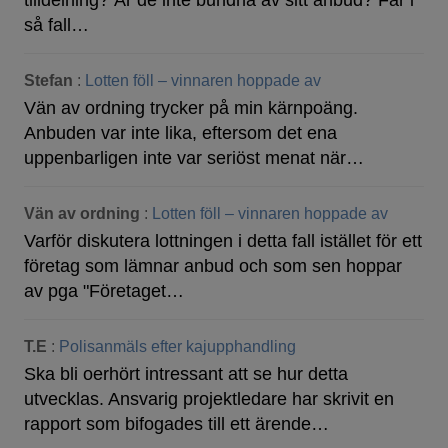
tilldelning? Är de inte bundna av sitt anbud? Får i
så fall…
Stefan
:
Lotten föll – vinnaren hoppade av
Vän av ordning trycker på min kärnpoäng.
Anbuden var inte lika, eftersom det ena
uppenbarligen inte var seriöst menat när…
Vän av ordning
:
Lotten föll – vinnaren hoppade av
Varför diskutera lottningen i detta fall istället för ett
företag som lämnar anbud och som sen hoppar
av pga "Företaget…
T.E
:
Polisanmäls efter kajupphandling
Ska bli oerhört intressant att se hur detta
utvecklas. Ansvarig projektledare har skrivit en
rapport som bifogades till ett ärende…