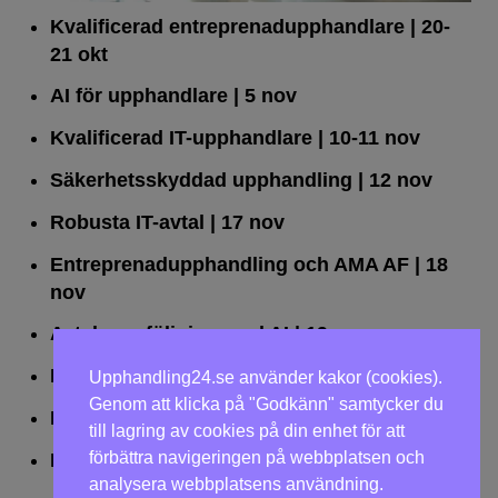
Kvalificerad entreprenad­upphandlare
| 20-
21 okt
AI för upphandlare
| 5 nov
Kvalificerad IT-upphandlare
| 10-11 nov
Säkerhetsskyddad upphandling
| 12 nov
Robusta IT-avtal
| 17 nov
Entreprenadupphandling och AMA AF
| 18
nov
Avtalsuppföljning med AI
| 19 nov
Leda upphandlingar effektivt
| 25 nov
Upphandling24.se använder kakor (cookies).
Genom att klicka på "Godkänn" samtycker du
Dialogförfaranden
| 26 nov
till lagring av cookies på din enhet för att
förbättra navigeringen på webbplatsen och
LOU på två dagar
| 2-3 dec
analysera webbplatsens användning.