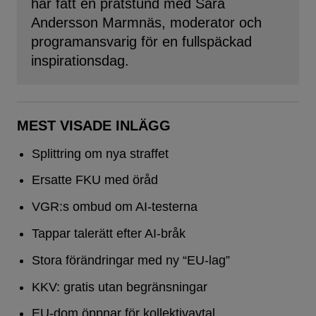
har fått en pratstund med Sara
Andersson Marmnäs, moderator och
programansvarig för en fullspäckad
inspirationsdag.
MEST VISADE INLÄGG
Splittring om nya straffet
Ersatte FKU med öråd
VGR:s ombud om AI-testerna
Tappar talerätt efter AI-bråk
Stora förändringar med ny “EU-lag”
KKV: gratis utan begränsningar
EU-dom öppnar för kollektivavtal