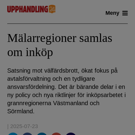
Skip
Meny
to
content
Mälarregioner samlas
om inköp
Satsning mot välfärdsbrott, ökat fokus på
avtalsförvaltning och en tydligare
ansvarsfördelning. Det är bärande delar i en
ny policy och nya riktlinjer för inköpsarbetet i
grannregionerna Västmanland och
Sörmland.
| 2025-07-23