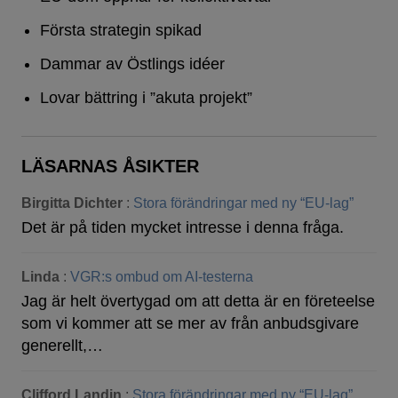
Första strategin spikad
Dammar av Östlings idéer
Lovar bättring i ”akuta projekt”
LÄSARNAS ÅSIKTER
Birgitta Dichter
:
Stora förändringar med ny “EU-lag”
Det är på tiden mycket intresse i denna fråga.
Linda
:
VGR:s ombud om AI-testerna
Jag är helt övertygad om att detta är en företeelse
som vi kommer att se mer av från anbudsgivare
generellt,…
Clifford Landin
:
Stora förändringar med ny “EU-lag”