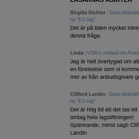
Birgitta Dichter
:
Stora föränd
ny “EU-lag”
Det är på tiden mycket intre
denna fråga.
Linda
:
VGR:s ombud om AI-tes
Jag är helt övertygad om att
en företeelse som vi komme
mer av från anbudsgivare g
Clifford Landin
:
Stora förändr
ny “EU-lag”
Det är hög tid att det tas ett 
omtag hela lagstiftningen!
Spännande, minst sagt! Clif
Landin