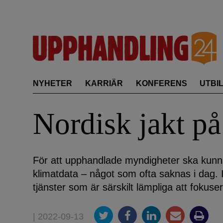
Skip
to
content
NYHETER
KARRIÄR
KONFERENS
UTBI
Nordisk jakt på
För att upphandlade myndigheter ska kunna
klimatdata – något som ofta saknas i dag. 
tjänster som är särskilt lämpliga att fokuse
| 2022-09-13