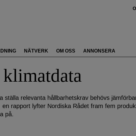
O
LDNING
NÄTVERK
OM OSS
ANNONSERA
 klimatdata
 ställa relevanta hållbarhetskrav behövs jämförba
I en rapport lyfter Nordiska Rådet fram fem produk
ra på.