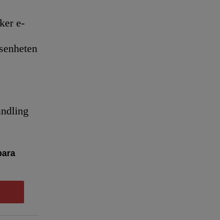
er e-
senheten
andling
bara