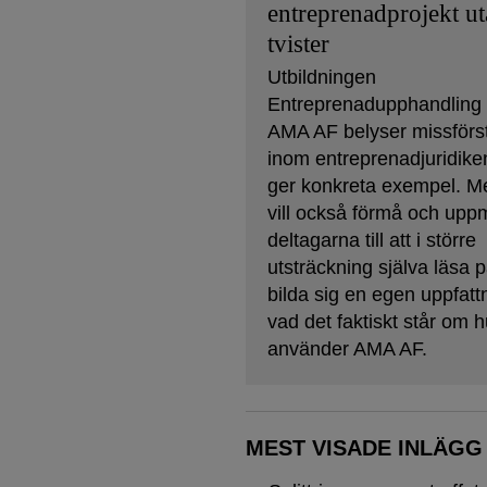
entreprenadprojekt u
tvister
Utbildningen
Entreprenadupphandling
AMA AF belyser missförs
inom entreprenadjuridike
ger konkreta exempel. M
vill också förmå och upp
deltagarna till att i större
utsträckning själva läsa 
bilda sig en egen uppfat
vad det faktiskt står om 
använder AMA AF.
MEST VISADE INLÄGG