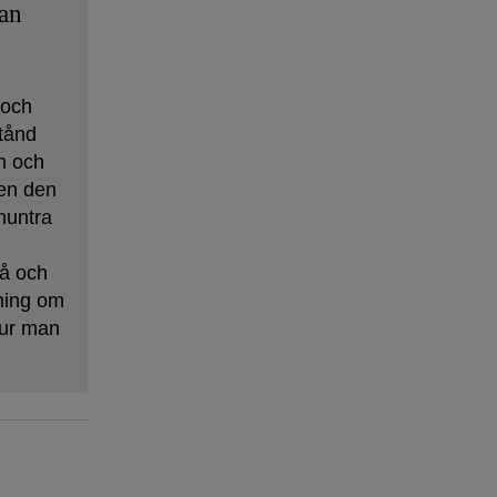
tan
 och
tånd
n och
en den
muntra
på och
tning om
hur man