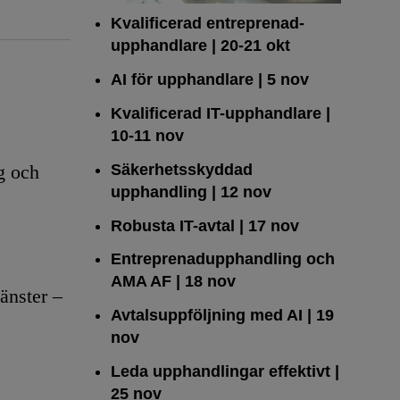
Kvalificerad entreprenad­
upphandlare
| 20-21 okt
AI för upphandlare
| 5 nov
Kvalificerad IT-upphandlare
|
10-11 nov
Säkerhetsskyddad
g och
upphandling
| 12 nov
Robusta IT-avtal
| 17 nov
Entreprenadupphandling och
AMA AF
| 18 nov
änster –
Avtalsuppföljning med AI
| 19
nov
Leda upphandlingar effektivt
|
25 nov