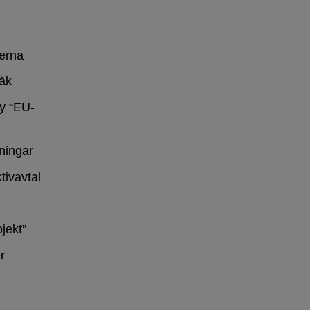
erna
råk
y “EU-
ningar
tivavtal
ojekt”
r