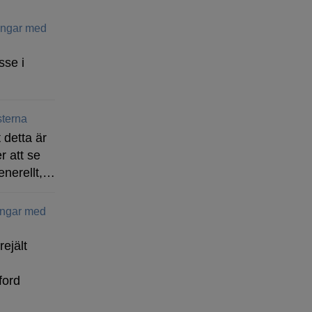
ringar med
sse i
terna
 detta är
r att se
enerellt,…
ingar med
rejält
ford