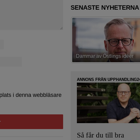
SENASTE NYHETERNA
av Östlings idéer
Första strategin spikad
ANNONS FRÅN UPPHANDLING2
plats i denna webbläsare
Så får du till bra