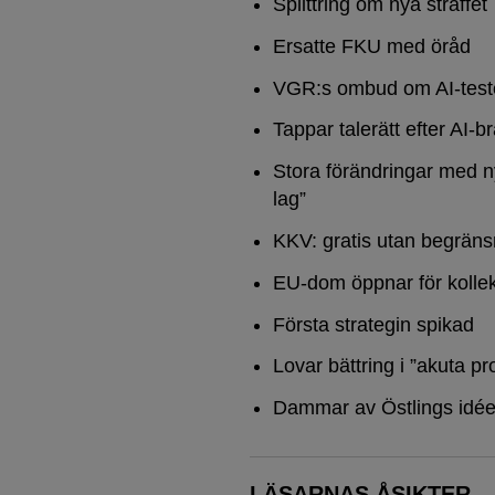
Splittring om nya straffet
Ersatte FKU med öråd
VGR:s ombud om AI-test
Tappar talerätt efter AI-b
Stora förändringar med n
lag”
KKV: gratis utan begräns
EU-dom öppnar för kollek
Första strategin spikad
Lovar bättring i ”akuta pr
Dammar av Östlings idée
LÄSARNAS ÅSIKTER