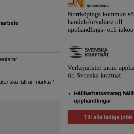
Norrköpings kommun sök
handelsförvaltare till
marbete
upphandlings- och inköp
entarer
Verksjurister inom upph
till Svenska kraftnät
atoriska fält är märkta
*
Hållbarhetsstrateg håll
upphandlingar
Till alla lediga jobb