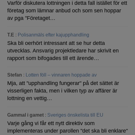
Varför diskutera lottningen i detta fall istället för ett
företag som lämnar anbud och som sen hoppar
av pga "Företaget…
T.E
:
Polisanmäls efter kajupphandling
Ska bli oerhört intressant att se hur detta
utvecklas. Ansvarig projektledare har skrivit en
rapport som bifogades till ett ärende…
Stefan
:
Lotten föll – vinnaren hoppade av
Mja, att "upphandling fungerar" på det sättet är
visserligen fakta, men i vilken typ av affärer är
lottning en vettig…
Gammal i gamet
:
Sveriges önskelista till EU
Varje gång vi får ett nytt direktiv som
implementeras under parollen "det ska bli enklare"