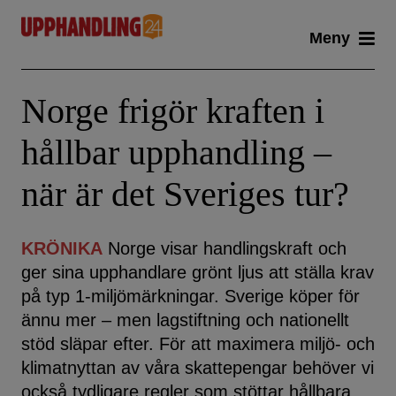
Skip
Meny
to
content
Norge frigör kraften i
hållbar upphandling –
när är det Sveriges tur?
KRÖNIKA
Norge visar handlingskraft och
ger sina upphandlare grönt ljus att ställa krav
på typ 1-miljömärkningar. Sverige köper för
ännu mer – men lagstiftning och nationellt
stöd släpar efter. För att maximera miljö- och
klimatnyttan av våra skattepengar behöver vi
också tydligare regler som stöttar hållbara