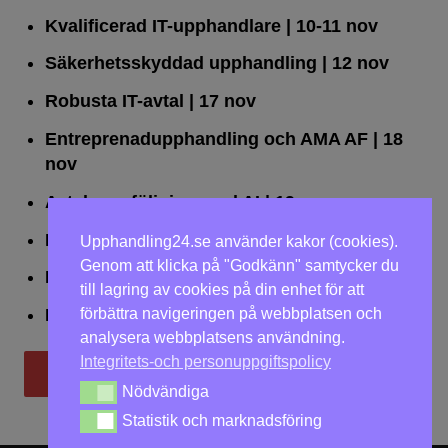
Kvalificerad IT-upphandlare
| 10-11 nov
Säkerhetsskyddad upphandling
| 12 nov
Robusta IT-avtal
| 17 nov
Entreprenadupphandling och AMA AF
| 18
nov
Avtalsuppföljning med AI
| 19 nov
Leda upphandlingar effektivt
| 25 nov
Upphandling24.se använder kakor (cookies).
Genom att klicka på "Godkänn" samtycker du
Dialogförfaranden
| 26 nov
till lagring av cookies på din enhet för att
förbättra navigeringen på webbplatsen och
LOU på två dagar
| 2-3 dec
analysera webbplatsens användning.
Integritets-och personuppgiftspolicy
Till utbildningar
Nödvändiga
Nödvändiga
Statistik och marknadsföring
Statistik och marknadsföring