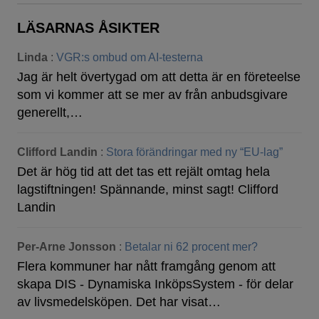
LÄSARNAS ÅSIKTER
Linda
:
VGR:s ombud om AI-testerna
Jag är helt övertygad om att detta är en företeelse
som vi kommer att se mer av från anbudsgivare
generellt,…
Clifford Landin
:
Stora förändringar med ny “EU-lag”
Det är hög tid att det tas ett rejält omtag hela
lagstiftningen! Spännande, minst sagt! Clifford
Landin
Per-Arne Jonsson
:
Betalar ni 62 procent mer?
Flera kommuner har nått framgång genom att
skapa DIS - Dynamiska InköpsSystem - för delar
av livsmedelsköpen. Det har visat…