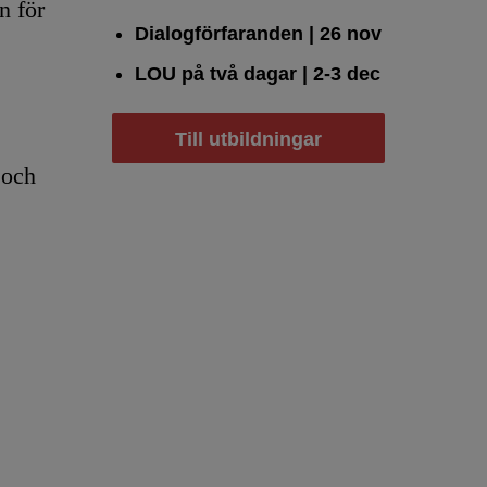
n för
Dialogförfaranden
| 26 nov
LOU på två dagar
| 2-3 dec
Till utbildningar
 och