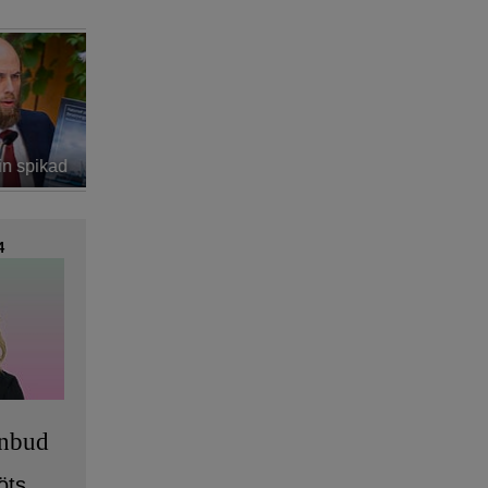
Konsult
Lovar bättring i ”akuta projekt”
upphan
4
anbud
öts