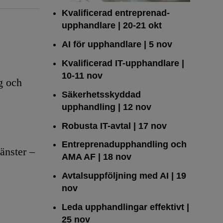
Kvalificerad entreprenad­
upphandlare
| 20-21 okt
AI för upphandlare
| 5 nov
Kvalificerad IT-upphandlare
|
10-11 nov
g och
Säkerhetsskyddad
upphandling
| 12 nov
Robusta IT-avtal
| 17 nov
Entreprenadupphandling och
änster –
AMA AF
| 18 nov
Avtalsuppföljning med AI
| 19
nov
Leda upphandlingar effektivt
|
25 nov