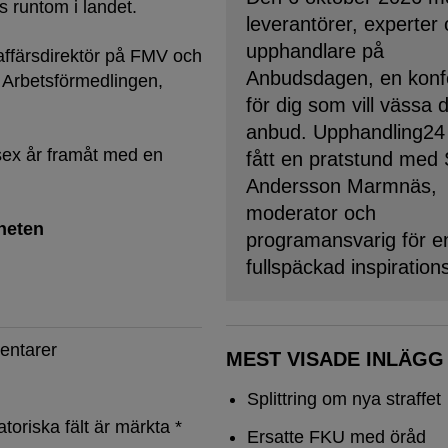
runtom i landet.
leverantörer, experter
upphandlare på
ffärsdirektör på FMV och
Anbudsdagen, en konf
 Arbetsförmedlingen,
för dig som vill vässa 
anbud. Upphandling24
 sex år framåt med en
fått en pratstund med
Andersson Marmnäs,
moderator och
heten
programansvarig för e
fullspäckad inspiration
entarer
MEST VISADE INLÄGG
Splittring om nya straffet
atoriska fält är märkta
*
Ersatte FKU med öråd