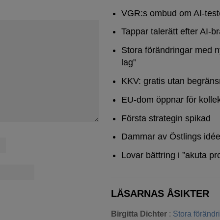
VGR:s ombud om AI-test
Tappar talerätt efter AI-b
Stora förändringar med n
lag”
KKV: gratis utan begräns
EU-dom öppnar för kollek
Första strategin spikad
Dammar av Östlings idée
Lovar bättring i ”akuta pr
LÄSARNAS ÅSIKTER
Birgitta Dichter
:
Stora föränd