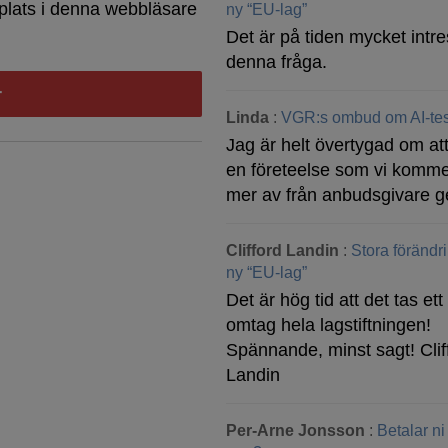
plats i denna webbläsare
ny “EU-lag”
Det är på tiden mycket intre
denna fråga.
Linda
:
VGR:s ombud om AI-tes
Jag är helt övertygad om att
en företeelse som vi komme
mer av från anbudsgivare g
Clifford Landin
:
Stora förändr
ny “EU-lag”
Det är hög tid att det tas ett 
omtag hela lagstiftningen!
Spännande, minst sagt! Clif
Landin
Per-Arne Jonsson
:
Betalar ni