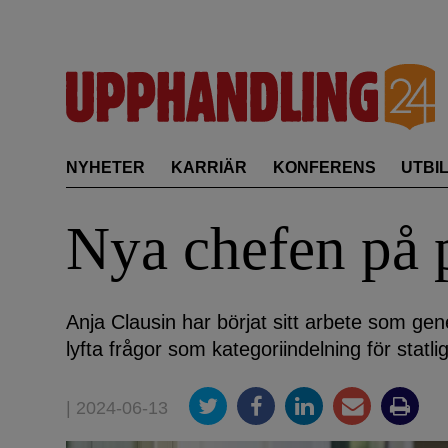
Skip
to
content
NYHETER
KARRIÄR
KONFERENS
UTBI
Nya chefen på 
Anja Clausin har börjat sitt arbete som ge
lyfta frågor som kategoriindelning för statl
| 2024-06-13