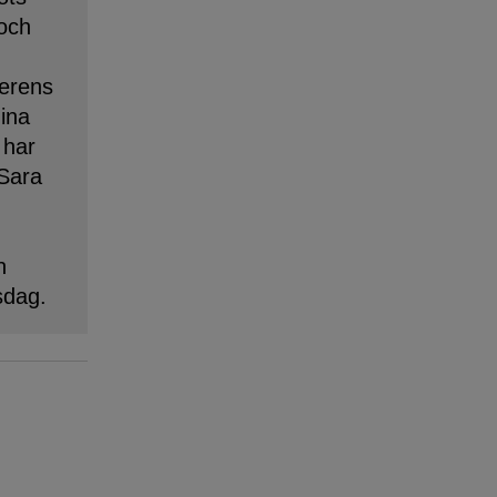
 och
erens
dina
 har
 Sara
n
sdag.