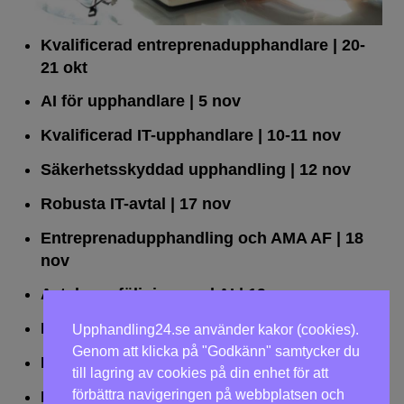
Kvalificerad entreprenad­upphandlare
| 20-
21 okt
AI för upphandlare
| 5 nov
Kvalificerad IT-upphandlare
| 10-11 nov
Säkerhetsskyddad upphandling
| 12 nov
Robusta IT-avtal
| 17 nov
Entreprenadupphandling och AMA AF
| 18
nov
Avtalsuppföljning med AI
| 19 nov
Leda upphandlingar effektivt
| 25 nov
Upphandling24.se använder kakor (cookies).
Genom att klicka på "Godkänn" samtycker du
Dialogförfaranden
| 26 nov
till lagring av cookies på din enhet för att
förbättra navigeringen på webbplatsen och
LOU på två dagar
| 2-3 dec