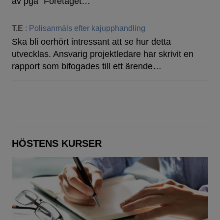
av pga "Företaget…
T.E
:
Polisanmäls efter kajupphandling
Ska bli oerhört intressant att se hur detta
utvecklas. Ansvarig projektledare har skrivit en
rapport som bifogades till ett ärende…
HÖSTENS KURSER