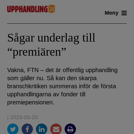
Skip
Meny
to
content
Sågar underlag till
“premiären”
Vakna, FTN – det är offentlig upphandling
som gäller nu. Så kan den skarpa
branschkritiken summeras inför de första
upphandlingarna av fonder till
premiepensionen.
| 2023-03-20