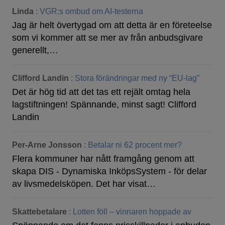
Linda
:
VGR:s ombud om AI-testerna
Jag är helt övertygad om att detta är en företeelse
som vi kommer att se mer av från anbudsgivare
generellt,…
Clifford Landin
:
Stora förändringar med ny “EU-lag”
Det är hög tid att det tas ett rejält omtag hela
lagstiftningen! Spännande, minst sagt! Clifford
Landin
Per-Arne Jonsson
:
Betalar ni 62 procent mer?
Flera kommuner har nått framgång genom att
skapa DIS - Dynamiska InköpsSystem - för delar
av livsmedelsköpen. Det har visat…
Skattebetalare
:
Lotten föll – vinnaren hoppade av