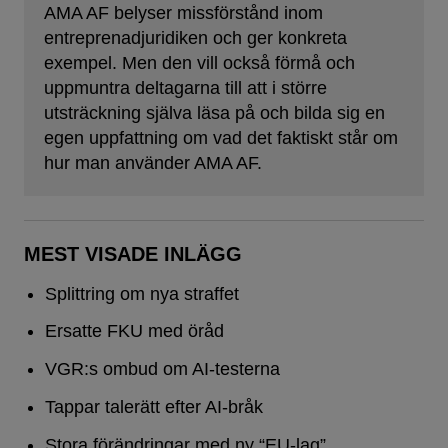
AMA AF belyser missförstånd inom
entreprenadjuridiken och ger konkreta
exempel. Men den vill också förmå och
uppmuntra deltagarna till att i större
utsträckning själva läsa på och bilda sig en
egen uppfattning om vad det faktiskt står om
hur man använder AMA AF.
MEST VISADE INLÄGG
Splittring om nya straffet
Ersatte FKU med öråd
VGR:s ombud om AI-testerna
Tappar talerätt efter AI-bråk
Stora förändringar med ny “EU-lag”