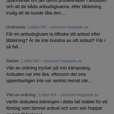
Spännande om det fanns prisskillnader i anbuden
och att de båda anbudsgivarna, efter tilldelning,
insåg att de kunde låta den…
Undrande
:
Lotten föll – vinnaren hoppade av
Får en anbudsgivare ta tillbaka sitt anbud efter
tilldelning? Är de inte bundna av sitt anbud? Får i
så fall…
Stefan
:
Lotten föll – vinnaren hoppade av
Vän av ordning trycker på min kärnpoäng.
Anbuden var inte lika, eftersom det ena
uppenbarligen inte var seriöst menat när…
Vän av ordning
:
Lotten föll – vinnaren hoppade av
Varför diskutera lottningen i detta fall istället för ett
företag som lämnar anbud och som sen hoppar