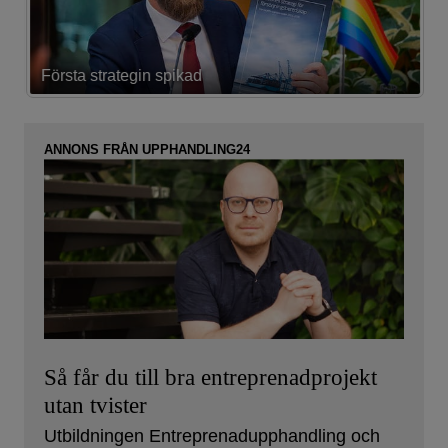
Första strategin spikad
L
ANNONS FRÅN UPPHANDLING24
Så får du till bra entreprenadprojekt
utan tvister
Utbildningen Entreprenadupphandling och